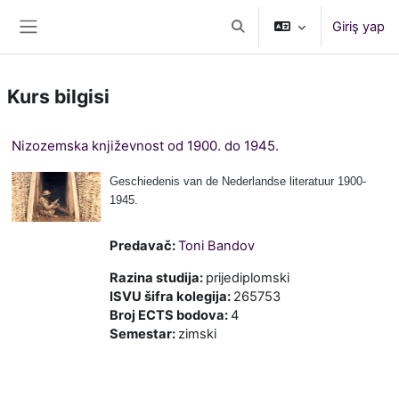
Ana içeriğe git
Giriş yap
Arama girişini değiştir
Yan panel
Kurs bilgisi
Nizozemska književnost od 1900. do 1945.
Geschiedenis van de Nederlandse literatuur 1900-
1945.
Predavač:
Toni Bandov
Razina studija
:
prijediplomski
ISVU šifra kolegija
:
265753
Broj ECTS bodova
:
4
Semestar
:
zimski