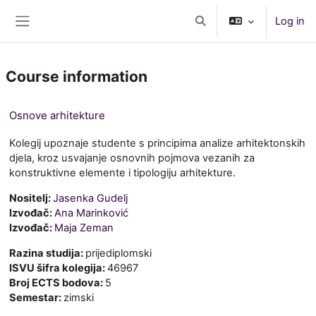
Skip to main content
Log in
Toggle search input
Side panel
Course information
Osnove arhitekture
Kolegij upoznaje studente s principima analize arhitektonskih
djela, kroz usvajanje osnovnih pojmova vezanih za
konstruktivne elemente i tipologiju arhitekture.
Nositelj:
Jasenka Gudelj
Izvođač:
Ana Marinković
Izvođač:
Maja Zeman
Razina studija
:
prijediplomski
ISVU šifra kolegija
:
46967
Broj ECTS bodova
:
5
Semestar
:
zimski