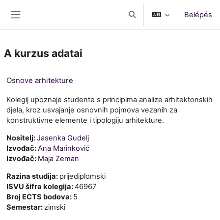
Tovább a fő tartalomhoz
Belépés
Keresési bemeneti adatok 
Oldalpanel
A kurzus adatai
Osnove arhitekture
Kolegij upoznaje studente s principima analize arhitektonskih
djela, kroz usvajanje osnovnih pojmova vezanih za
konstruktivne elemente i tipologiju arhitekture.
Nositelj:
Jasenka Gudelj
Izvođač:
Ana Marinković
Izvođač:
Maja Zeman
Razina studija
:
prijediplomski
ISVU šifra kolegija
:
46967
Broj ECTS bodova
:
5
Semestar
:
zimski