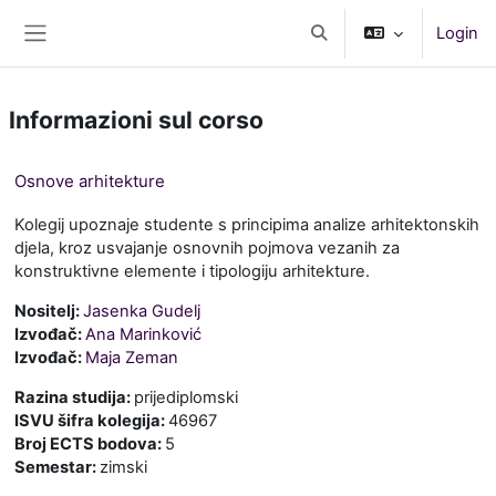
Vai al contenuto principale
Login
Attiva/disattiva input di r
Pannello laterale
Informazioni sul corso
Osnove arhitekture
Kolegij upoznaje studente s principima analize arhitektonskih
djela, kroz usvajanje osnovnih pojmova vezanih za
konstruktivne elemente i tipologiju arhitekture.
Nositelj:
Jasenka Gudelj
Izvođač:
Ana Marinković
Izvođač:
Maja Zeman
Razina studija
:
prijediplomski
ISVU šifra kolegija
:
46967
Broj ECTS bodova
:
5
Semestar
:
zimski