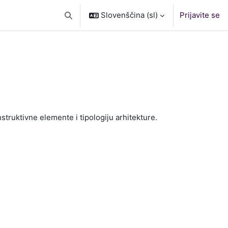
Slovenščina ‎(sl)‎
Prijavite se
Preklopi iskalni vnos
truktivne elemente i tipologiju arhitekture.