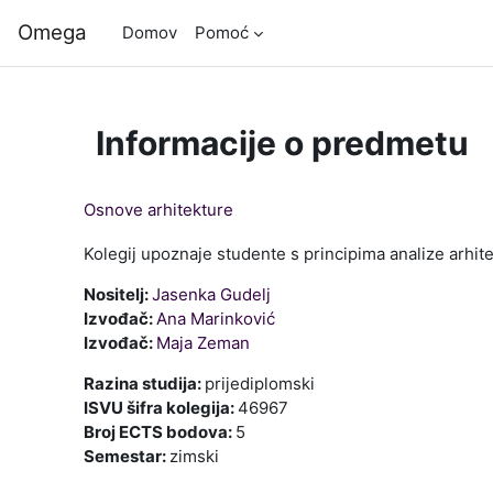
Preskoči na glavno vsebino
Omega
Domov
Pomoć
Informacije o predmetu
Osnove arhitekture
Kolegij upoznaje studente s principima analize arhit
Nositelj:
Jasenka Gudelj
Izvođač:
Ana Marinković
Izvođač:
Maja Zeman
Razina studija
:
prijediplomski
ISVU šifra kolegija
:
46967
Broj ECTS bodova
:
5
Semestar
:
zimski