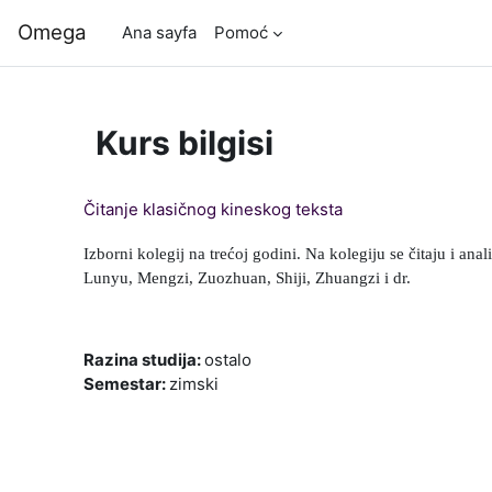
Ana içeriğe git
Omega
Ana sayfa
Pomoć
Kurs bilgisi
Čitanje klasičnog kineskog teksta
Izborni kolegij na trećoj godini. Na kolegiju se čitaju i an
Lunyu, Mengzi, Zuozhuan, Shiji, Zhuangzi i dr.
Razina studija
:
ostalo
Semestar
:
zimski