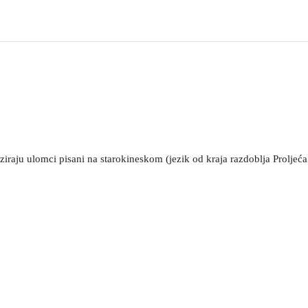
aliziraju ulomci pisani na starokineskom (jezik od kraja razdoblja Proljeć