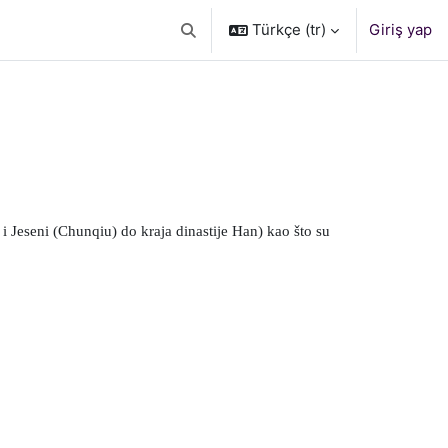
Türkçe ‎(tr)‎
Giriş yap
Arama girişini değiştir
a i Jeseni (Chunqiu) do kraja dinastije Han)
kao što su