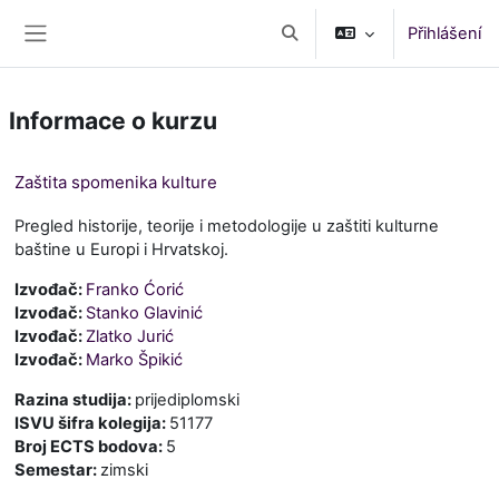
Přejít k hlavnímu obsahu
Přihlášení
Přepnout vyhledávání
Boční panel
Informace o kurzu
Zaštita spomenika kulture
Pregled historije, teorije i metodologije u zaštiti kulturne
baštine u Europi i Hrvatskoj.
Izvođač:
Franko Ćorić
Izvođač:
Stanko Glavinić
Izvođač:
Zlatko Jurić
Izvođač:
Marko Špikić
Razina studija
:
prijediplomski
ISVU šifra kolegija
:
51177
Broj ECTS bodova
:
5
Semestar
:
zimski