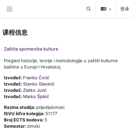
跳到主要内容
登录
切换搜索输入
停靠面板
课程信息
Zaštita spomenika kulture
Pregled historije, teorije i metodologije u zaštiti kulturne
baštine u Europi i Hrvatskoj.
Izvođač:
Franko Ćorić
Izvođač:
Stanko Glavinić
Izvođač:
Zlatko Jurić
Izvođač:
Marko Špikić
Razina studija
:
prijediplomski
ISVU šifra kolegija
:
51177
Broj ECTS bodova
:
5
Semestar
:
zimski