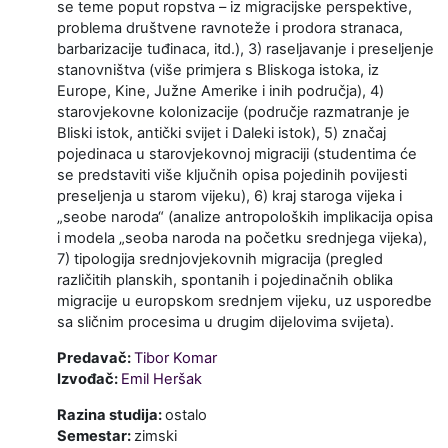
se teme poput ropstva – iz migracijske perspektive,
problema društvene ravnoteže i prodora stranaca,
barbarizacije tuđinaca, itd.), 3) raseljavanje i preseljenje
stanovništva (više primjera s Bliskoga istoka, iz
Europe, Kine, Južne Amerike i inih područja), 4)
starovjekovne kolonizacije (područje razmatranje je
Bliski istok, antički svijet i Daleki istok), 5) značaj
pojedinaca u starovjekovnoj migraciji (studentima će
se predstaviti više ključnih opisa pojedinih povijesti
preseljenja u starom vijeku), 6) kraj staroga vijeka i
„seobe naroda“ (analize antropoloških implikacija opisa
i modela „seoba naroda na početku srednjega vijeka),
7) tipologija srednjovjekovnih migracija (pregled
različitih planskih, spontanih i pojedinačnih oblika
migracije u europskom srednjem vijeku, uz usporedbe
sa sličnim procesima u drugim dijelovima svijeta).
Predavač:
Tibor Komar
Izvođač:
Emil Heršak
Razina studija
:
ostalo
Semestar
:
zimski