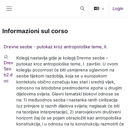
Vai al contenuto principale
Login
Attiva/disattiva input di r
Pannello laterale
Informazioni sul corso
Drevne seobe - putokaz kroz antropološke teme, II.
Kolegij nastavlja gdje je kolegij Drevne seobe –
Drev
putokaz kroz antropološke teme, I. završio. U ovom
Seo
kolegiju pozornost će biti usmjerena uglavnom na
b2.d
seobe tijekom razdoblja, koja se u europskom
oc
kontekstu obično označuju kao stari i srednji vijek,
odnosno na istodobne predmoderne epohe u drugim
dijelovima svijeta. Glavni tematski blokovi odnose se
na: 1) međuodnos seoba i nastanka ranih civilizacija
(uz primjere iz raznih dijelova svijeta; naglasak će biti
na teorijske interpretacije), 2) starovjekovni društveni
horizont (taj će se pojam obrazložiti kao antropološka
konstrukcija, i u odnosu na tu konstrukciju razmotrit će