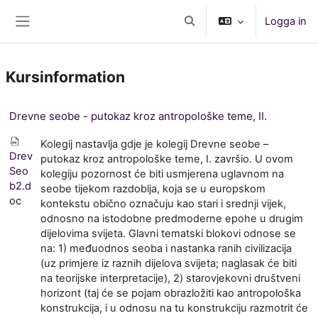
Gå direkt till huvudinnehåll
Logga in
Växla sökinmatning
Sidopanel
Kursinformation
Drevne seobe - putokaz kroz antropološke teme, II.
Kolegij nastavlja gdje je kolegij Drevne seobe –
Drev
putokaz kroz antropološke teme, I. završio. U ovom
Seo
kolegiju pozornost će biti usmjerena uglavnom na
b2.d
seobe tijekom razdoblja, koja se u europskom
oc
kontekstu obično označuju kao stari i srednji vijek,
odnosno na istodobne predmoderne epohe u drugim
dijelovima svijeta. Glavni tematski blokovi odnose se
na: 1) međuodnos seoba i nastanka ranih civilizacija
(uz primjere iz raznih dijelova svijeta; naglasak će biti
na teorijske interpretacije), 2) starovjekovni društveni
horizont (taj će se pojam obrazložiti kao antropološka
konstrukcija, i u odnosu na tu konstrukciju razmotrit će