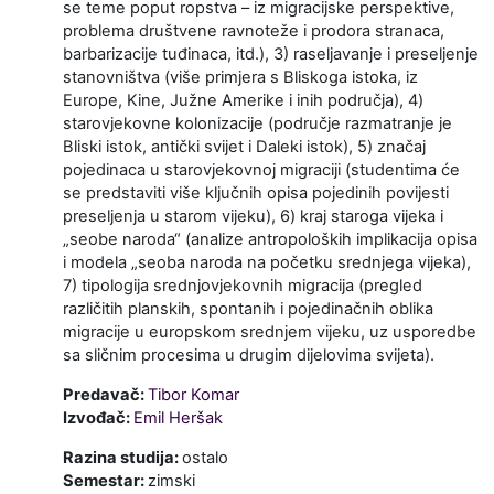
se teme poput ropstva – iz migracijske perspektive,
problema društvene ravnoteže i prodora stranaca,
barbarizacije tuđinaca, itd.), 3) raseljavanje i preseljenje
stanovništva (više primjera s Bliskoga istoka, iz
Europe, Kine, Južne Amerike i inih područja), 4)
starovjekovne kolonizacije (područje razmatranje je
Bliski istok, antički svijet i Daleki istok), 5) značaj
pojedinaca u starovjekovnoj migraciji (studentima će
se predstaviti više ključnih opisa pojedinih povijesti
preseljenja u starom vijeku), 6) kraj staroga vijeka i
„seobe naroda“ (analize antropoloških implikacija opisa
i modela „seoba naroda na početku srednjega vijeka),
7) tipologija srednjovjekovnih migracija (pregled
različitih planskih, spontanih i pojedinačnih oblika
migracije u europskom srednjem vijeku, uz usporedbe
sa sličnim procesima u drugim dijelovima svijeta).
Predavač:
Tibor Komar
Izvođač:
Emil Heršak
Razina studija
:
ostalo
Semestar
:
zimski