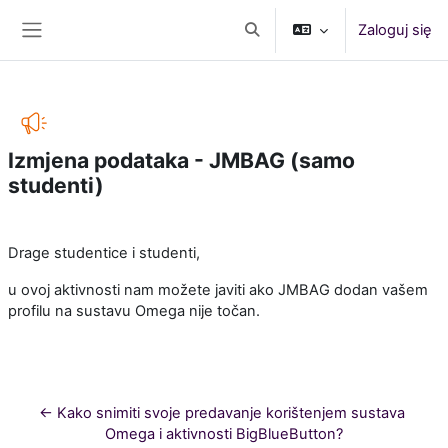
Przejdź do głównej zawartości
Zaloguj się
Przełącznik wyszukiwarki
Panel boczny
Izmjena podataka - JMBAG (samo
studenti)
Wymagania zaliczenia
Drage studentice i studenti,
u ovoj aktivnosti nam možete javiti ako JMBAG dodan vašem
profilu na sustavu Omega nije točan.
← Kako snimiti svoje predavanje korištenjem sustava 
Omega i aktivnosti BigBlueButton?