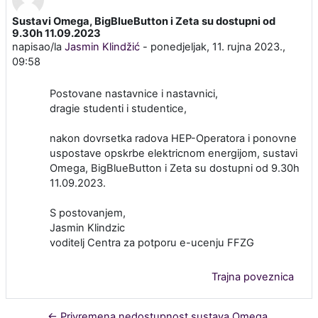
Sustavi Omega, BigBlueButton i Zeta su dostupni od
Broj odgovora: 0
9.30h 11.09.2023
napisao/la
Jasmin Klindžić
-
ponedjeljak, 11. rujna 2023.,
09:58
Postovane nastavnice i nastavnici,
dragie studenti i studentice,
nakon dovrsetka radova HEP-Operatora i ponovne
uspostave opskrbe elektricnom energijom, sustavi
Omega, BigBlueButton i Zeta su dostupni od 9.30h
11.09.2023.
S postovanjem,
Jasmin Klindzic
voditelj Centra za potporu e-ucenju FFZG
Trajna poveznica
← Privremena nedostupnost sustava Omega,