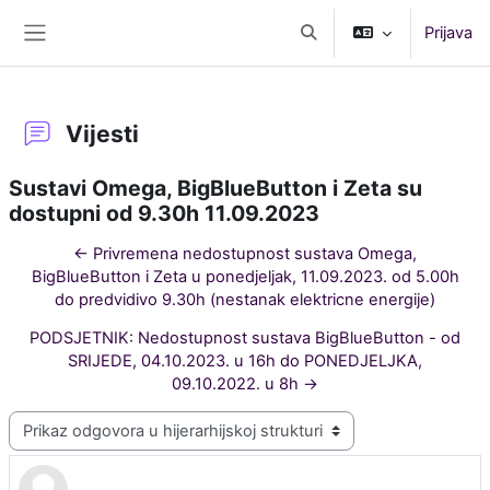
Preskoči na sadržaj
Prijava
Toggle search input
Bočni panel
Vijesti
Sustavi Omega, BigBlueButton i Zeta su
dostupni od 9.30h 11.09.2023
← Privremena nedostupnost sustava Omega,
BigBlueButton i Zeta u ponedjeljak, 11.09.2023. od 5.00h
do predvidivo 9.30h (nestanak elektricne energije)
PODSJETNIK: Nedostupnost sustava BigBlueButton - od
SRIJEDE, 04.10.2023. u 16h do PONEDJELJKA,
09.10.2022. u 8h →
Način prikaza