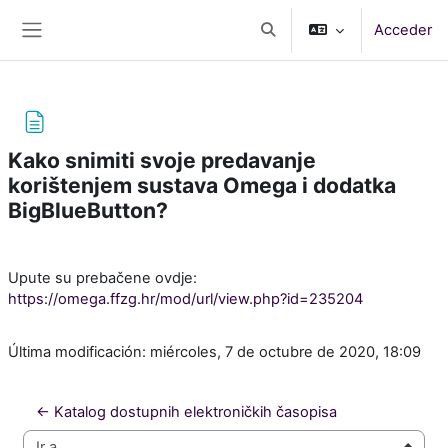
Salta al contenido principal
Acceder
Selector de búsqueda de e
Panel lateral
Kako snimiti svoje predavanje
korištenjem sustava Omega i dodatka
BigBlueButton?
Requisitos de finalización
Upute su prebačene ovdje:
https://omega.ffzg.hr/mod/url/view.php?id=235204
Última modificación: miércoles, 7 de octubre de 2020, 18:09
← Katalog dostupnih elektroničkih časopisa