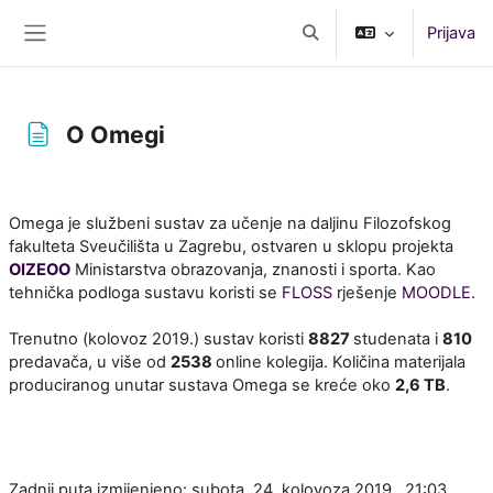
Preskoči na sadržaj
Prijava
Toggle search input
Bočni panel
O Omegi
Uvjet dovršenosti
Omega je službeni sustav za učenje na daljinu Filozofskog
fakulteta Sveučilišta u Zagrebu, ostvaren u sklopu projekta
OIZEOO
Ministarstva obrazovanja, znanosti i sporta. Kao
tehnička podloga sustavu koristi se
FLOSS
rješenje
MOODLE
.
Trenutno (kolovoz 2019.) sustav koristi
8827
studenata i
810
predavača, u više od
2538
online kolegija. Količina materijala
produciranog unutar sustava Omega se kreće oko
2,6 TB
.
Zadnji puta izmijenjeno: subota, 24. kolovoza 2019., 21:03