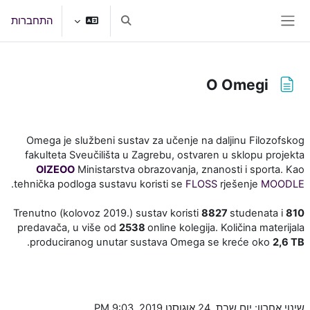
ילוג לתוכן הראשי
התחברות
הצגה או הסתרה של קלט חיפוש
חלון סקירה צדדי
O Omegi
דרישות השלמת קורס
Omega je službeni sustav za učenje na daljinu Filozofskog
fakulteta Sveučilišta u Zagrebu, ostvaren u sklopu projekta
OIZEOO
Ministarstva obrazovanja, znanosti i sporta. Kao
.
tehnička podloga sustavu koristi se
FLOSS
rješenje
MOODLE
Trenutno (kolovoz 2019.) sustav koristi
8827
studenata i
810
predavača, u više od
2538
online kolegija. Količina materijala
.
produciranog unutar sustava Omega se kreće oko
2,6 TB
שינוי אחרון: יום שבת, 24 אוגוסט 2019, 9:03 PM