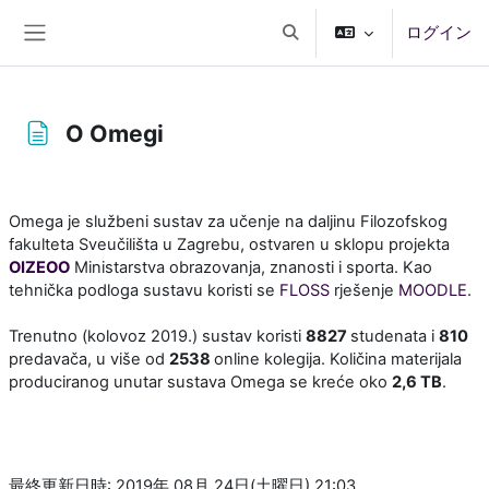
メインコンテンツへスキップする
ログイン
検索入力に切り替える
サイドパネル
O Omegi
完了要件
Omega je službeni sustav za učenje na daljinu Filozofskog
fakulteta Sveučilišta u Zagrebu, ostvaren u sklopu projekta
OIZEOO
Ministarstva obrazovanja, znanosti i sporta. Kao
tehnička podloga sustavu koristi se
FLOSS
rješenje
MOODLE
.
Trenutno (kolovoz 2019.) sustav koristi
8827
studenata i
810
predavača, u više od
2538
online kolegija. Količina materijala
produciranog unutar sustava Omega se kreće oko
2,6 TB
.
最終更新日時: 2019年 08月 24日(土曜日) 21:03