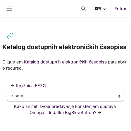
Ir para o conteúdo principal
Entrar
Alternar a entrada da pe
Painel lateral
Katalog dostupnih elektroničkih časopisa
Requisitos de conclusão
Clique em
Katalog dostupnih elektroničkih časopisa
para abrir
o recurso.
← Knjižnica FFZG
Ir para...
Kako snimiti svoje predavanje korištenjem sustava 
Omega i dodatka BigBlueButton? →