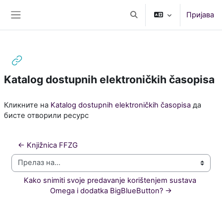
Иди на главни садржај
Пријава
Укључи/искључи поље за
Бочни панел
Katalog dostupnih elektroničkih časopisa
Услови за завршетак
Кликните на
Katalog dostupnih elektroničkih časopisa
да
бисте отворили ресурс
← Knjižnica FFZG
Прелаз на...
Kako snimiti svoje predavanje korištenjem sustava 
Omega i dodatka BigBlueButton? →