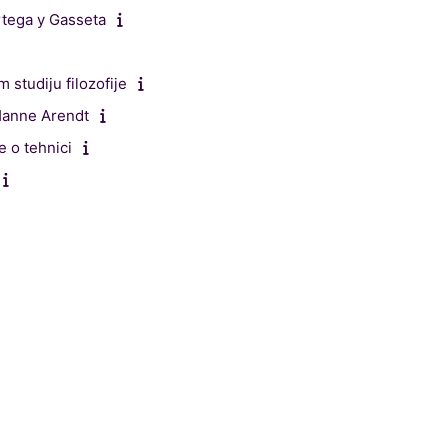
rtega y Gasseta
studiju filozofije
 Hanne Arendt
e o tehnici