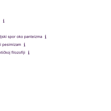
i
eljski spor oko panteizma
ki pesimizam
ičkoj filozofiji