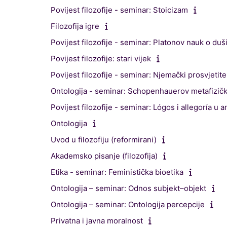
Povijest filozofije - seminar: Stoicizam
Filozofija igre
Povijest filozofije - seminar: Platonov nauk o duš
Povijest filozofije: stari vijek
Povijest filozofije - seminar: Njemački prosvjetit
Ontologija - seminar: Schopenhauerov metafizič
Povijest filozofije - seminar: Lógos i allegoría u ant
Ontologija
Uvod u filozofiju (reformirani)
Akademsko pisanje (filozofija)
Etika - seminar: Feministička bioetika
Ontologija – seminar: Odnos subjekt–objekt
Ontologija – seminar: Ontologija percepcije
Privatna i javna moralnost