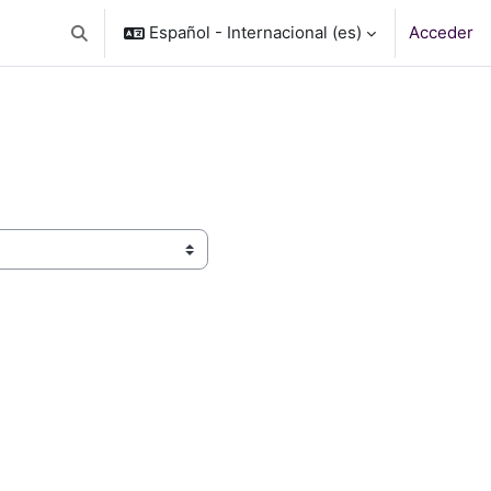
Español - Internacional ‎(es)‎
Acceder
Selector de búsqueda de entrada