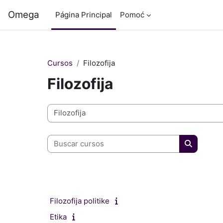
Salta al contenido principal
Omega
Página Principal
Pomoć
Cursos
Filozofija
Filozofija
Categorías
Buscar cursos
Buscar cu
Filozofija politike
Etika