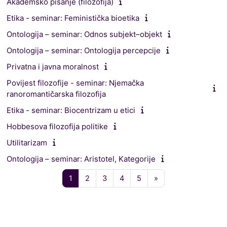
Akademsko pisanje (filozofija)
Etika - seminar: Feministička bioetika
Ontologija – seminar: Odnos subjekt–objekt
Ontologija – seminar: Ontologija percepcije
Privatna i javna moralnost
Povijest filozofije - seminar: Njemačka
ranoromantičarska filozofija
Etika - seminar: Biocentrizam u etici
Hobbesova filozofija politike
Utilitarizam
Ontologija – seminar: Aristotel, Kategorije
Pagina 1
Pagina 2
Pagina 3
Pagina 4
Pagina 5
Pagina successiva
1
2
3
4
5
»