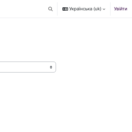
Українська ‎(uk)‎
Увійти
Переключити введення пошуку