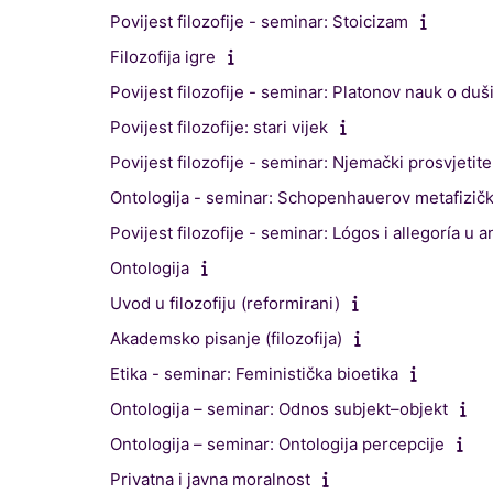
Povijest filozofije - seminar: Stoicizam
Filozofija igre
Povijest filozofije - seminar: Platonov nauk o duš
Povijest filozofije: stari vijek
Povijest filozofije - seminar: Njemački prosvjetit
Ontologija - seminar: Schopenhauerov metafizič
Povijest filozofije - seminar: Lógos i allegoría u ant
Ontologija
Uvod u filozofiju (reformirani)
Akademsko pisanje (filozofija)
Etika - seminar: Feministička bioetika
Ontologija – seminar: Odnos subjekt–objekt
Ontologija – seminar: Ontologija percepcije
Privatna i javna moralnost