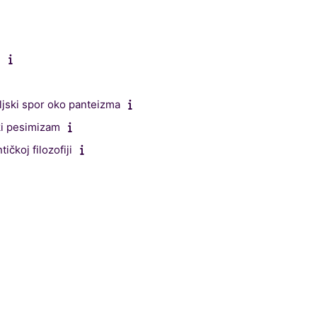
i
eljski spor oko panteizma
ki pesimizam
ičkoj filozofiji