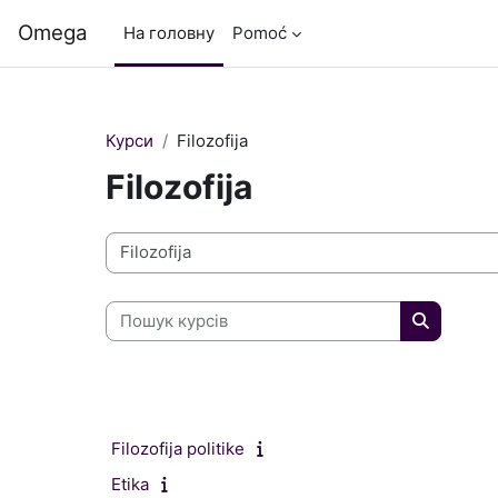
Перейти до головного вмісту
Omega
На головну
Pomoć
Курси
Filozofija
Filozofija
Категорії курсів
Пошук курсів
Пошук ку
Filozofija politike
Etika