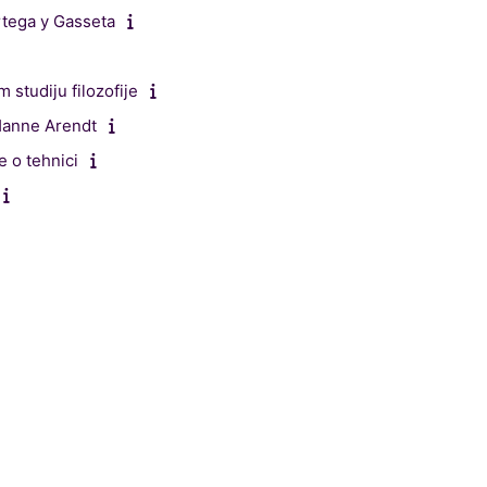
rtega y Gasseta
studiju filozofije
 Hanne Arendt
e o tehnici