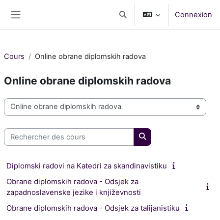
Passer au contenu principal
Connexion
Activer/désactiver la saisie d
Panneau latéral
Cours
Online obrane diplomskih radova
Online obrane diplomskih radova
Catégories de cours
Rechercher des cours
Rechercher des cours
Diplomski radovi na Katedri za skandinavistiku
Obrane diplomskih radova - Odsjek za
zapadnoslavenske jezike i književnosti
Obrane diplomskih radova - Odsjek za talijanistiku