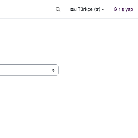
Türkçe ‎(tr)‎
Giriş yap
Arama girişini değiştir