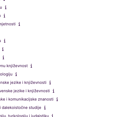
ku
u
mjetnosti
u
vnu književnost
ologiju
ske jezike i književnosti
enske jezike i književnosti
ske i komunikacijske znanosti
i dalekoistočne studije
u, turkologiju i judaistiku