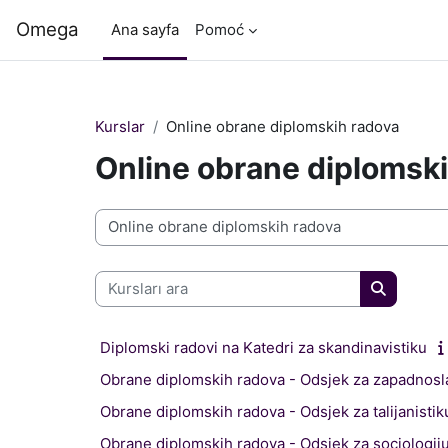
Ana içeriğe git
Omega
Ana sayfa
Pomoć
Kurslar
Online obrane diplomskih radova
Online obrane diplomsk
Kurs Kategorileri
Kursları ara
Kursları a
Diplomski radovi na Katedri za skandinavistiku
Obrane diplomskih radova - Odsjek za zapadnosla
Obrane diplomskih radova - Odsjek za talijanistik
Obrane diplomskih radova - Odsjek za sociologij