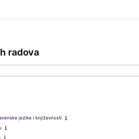
ih radova
ra
venske jezike i književnosti
u
u