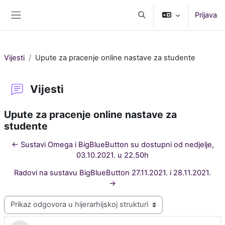
Preskoči na sadržaj
Prijava
Toggle search input
Bočni panel
Vijesti
Upute za pracenje online nastave za studente
Vijesti
Upute za pracenje online nastave za
studente
← Sustavi Omega i BigBlueButton su dostupni od nedjelje,
03.10.2021. u 22.50h
Radovi na sustavu BigBlueButton 27.11.2021. i 28.11.2021.
→
Način prikaza