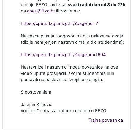
ucenju FFZG, javite se
svaki radni dan od 8 do 22h
na
cpeu@ffzg.hr
ili zovite na:
https://cpeu.ffzg.unizg.hr/?page_id=7
Najcesca pitanja i odgovori na njih nalaze se ovdje
(dio je namijenjen nastavnicima, a dio studentima):
https://cpeu.ffzg.unizg.hr/?page_id=1604
Nastavnice i nastavnici mogu poveznice na ove
video upute proslijediti svojim studentima ili ih
postaviti na naslovnice svojih e-kolegija.
S postovanjem,
Jasmin Klindzic
voditelj Centra za potporu e-ucenju FFZG
Trajna poveznica