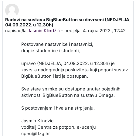
Radovi na sustavu BigBlueButton su dovrseni (NEDJELJA,
Broj odgovora: 0
04.09.2022. u 12.30h)
napisao/la
Jasmin Klindžić
-
nedjelja, 4. rujna 2022., 12:42
Postovane nastavnice i nastavnici,
dragie studentice i studenti,
upravo (NEDJELJA, 04.09.2022. u 12.30h) je
zavrsila nadogradnja posluzitelja koji pogoni sustav
BigBlueButton i isti je dostupan.
Sve stare snimke su dostupne unutar pojedinih
aktivnosti BigBlueButton na sustavu Omega.
S postovanjem i hvala na strpljenju,
Jasmin Klindzic
voditelj Centra za potporu e-ucenju
cpeu@ffzg.hr