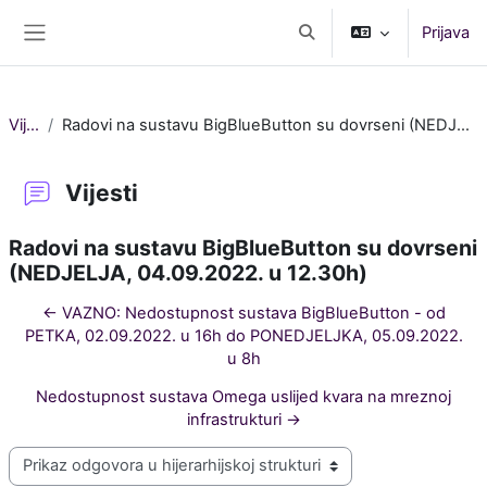
Preskoči na sadržaj
Prijava
Toggle search input
Bočni panel
Vijesti
Radovi na sustavu BigBlueButton su dovrseni (NEDJELJA, 04.09.2022. u 12.30h)
Vijesti
Radovi na sustavu BigBlueButton su dovrseni
(NEDJELJA, 04.09.2022. u 12.30h)
← VAZNO: Nedostupnost sustava BigBlueButton - od
PETKA, 02.09.2022. u 16h do PONEDJELJKA, 05.09.2022.
u 8h
Nedostupnost sustava Omega uslijed kvara na mreznoj
infrastrukturi →
Način prikaza