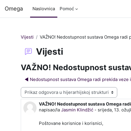
Preskoči na sadržaj
Omega
Naslovnica
Pomoć
Vijesti
VAŽNO! Nedostupnost sustava Omega radi pr
Vijesti
VAŽNO! Nedostupnost sustava
◀︎ Nedostupnost sustava Omega radi prekida veze i
Način prikaza
VAŽNO! Nedostupnost sustava Omega radi p
Broj odgovora: 0
napisao/la
Jasmin Klindžić
-
srijeda, 13. ožu
Poštovane korisnice i korisnici,