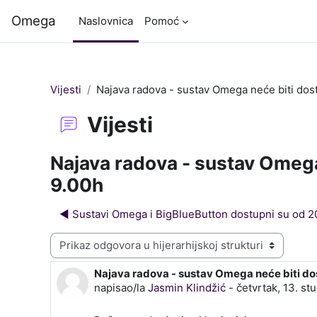
Preskoči na sadržaj
Omega
Naslovnica
Pomoć
Vijesti
Najava radova - sustav Omega neće biti dost
Vijesti
Najava radova - sustav Omega
9.00h
◀︎ Sustavi Omega i BigBlueButton dostupni su od 20
Način prikaza
Najava radova - sustav Omega neće biti dos
Broj odgovora: 0
napisao/la
Jasmin Klindžić
-
četvrtak, 13. st