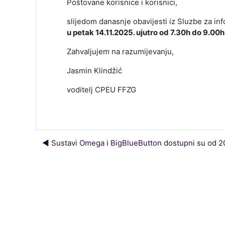
Poštovane korisnice i korisnici,
slijedom danasnje obavijesti iz Sluzbe za i
u petak 14.11.2025. ujutro od 7.30h do 9.00h
Zahvaljujem na razumijevanju,
Jasmin Klindžić
voditelj CPEU FFZG
◀︎ Sustavi Omega i BigBlueButton dostupni su od 20