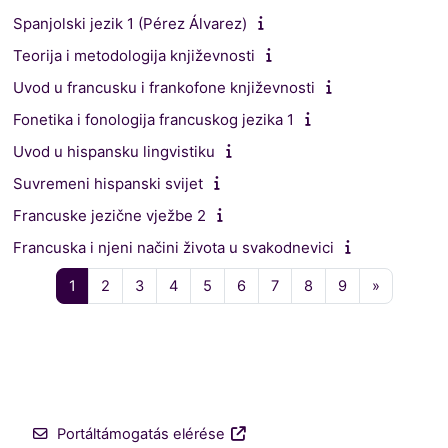
Spanjolski jezik 1 (Pérez Álvarez)
Teorija i metodologija književnosti
Uvod u francusku i frankofone književnosti
Fonetika i fonologija francuskog jezika 1
Uvod u hispansku lingvistiku
Suvremeni hispanski svijet
Francuske jezične vježbe 2
Francuska i njeni načini života u svakodnevici
1 oldal
2 oldal
3 oldal
4 oldal
5 oldal
6 oldal
7 oldal
8 oldal
9 oldal
Következő
1
2
3
4
5
6
7
8
9
»
Portáltámogatás elérése