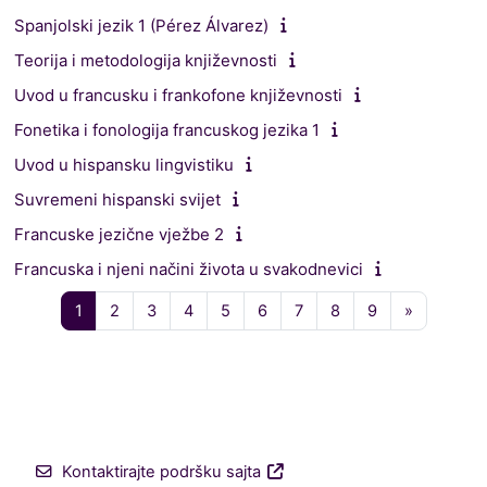
Spanjolski jezik 1 (Pérez Álvarez)
Teorija i metodologija književnosti
Uvod u francusku i frankofone književnosti
Fonetika i fonologija francuskog jezika 1
Uvod u hispansku lingvistiku
Suvremeni hispanski svijet
Francuske jezične vježbe 2
Francuska i njeni načini života u svakodnevici
Stranica 1
Stranica 2
Stranica 3
Stranica 4
Stranica 5
Stranica 6
Stranica 7
Stranica 8
Stranica 9
Sledeća s
1
2
3
4
5
6
7
8
9
»
Kontaktirajte podršku sajta