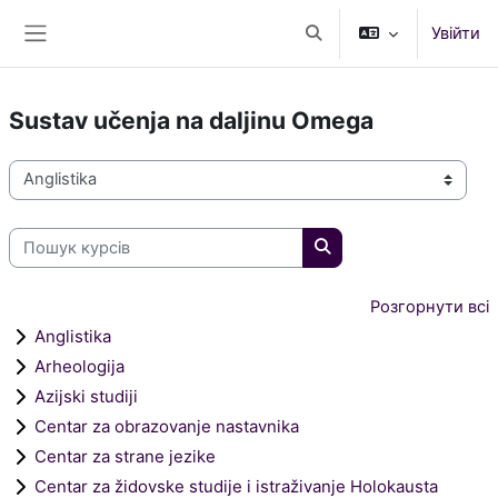
Перейти до головного вмісту
Увійти
Переключити введення
Бокова панель
Sustav učenja na daljinu Omega
Категорії курсів
Пошук курсів
Пошук курсів
Розгорнути всі
Anglistika
Arheologija
Azijski studiji
Centar za obrazovanje nastavnika
Centar za strane jezike
Centar za židovske studije i istraživanje Holokausta