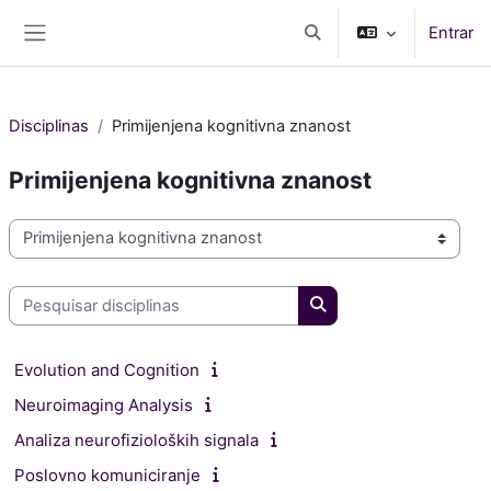
Ir para o conteúdo principal
Entrar
Alternar a entrada da pe
Painel lateral
Disciplinas
Primijenjena kognitivna znanost
Primijenjena kognitivna znanost
Categorias de disciplinas
Pesquisar disciplinas
Pesquisar disciplinas
Evolution and Cognition
Neuroimaging Analysis
Analiza neurofizioloških signala
Poslovno komuniciranje