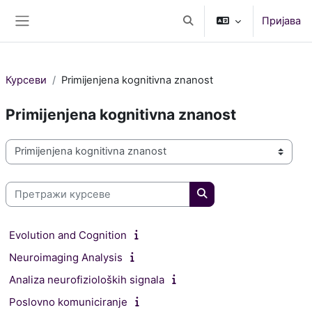
Иди на главни садржај
Пријава
Укључи/искључи поље за
Бочни панел
Курсеви
Primijenjena kognitivna znanost
Primijenjena kognitivna znanost
Категорије курсева
Претражи курсеве
Претражи курсеве
Evolution and Cognition
Neuroimaging Analysis
Analiza neurofizioloških signala
Poslovno komuniciranje