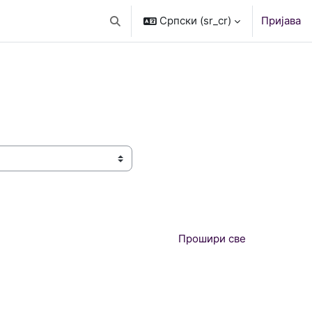
Српски ‎(sr_cr)‎
Пријава
Укључи/искључи поље за претрагу
Прошири све