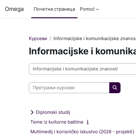
Иди на главни садржај
Omega
Почетна страница
Pomoć
Курсеви
Informacijske i komunikacijske znanos
Informacijske i komunik
Категорије курсева
Претражи курсеве
Претражи
Diplomski studij
Teme iz kulturne baštine
Multimedij i korisničko iskustvo (2026 - projekti)