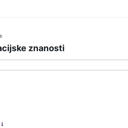
ti
acijske znanosti
 курсеве