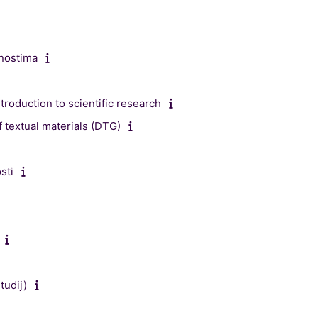
anostima
troduction to scientific research
of textual materials (DTG)
sti
tudij)