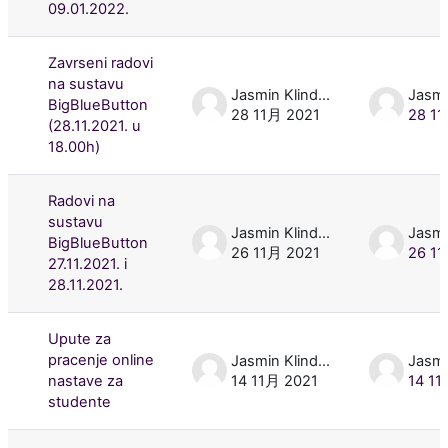
09.01.2022.
Zavrseni radovi
na sustavu
Jasmin Klindžić
BigBlueButton
28 11月 2021
28 1
(28.11.2021. u
18.00h)
Radovi na
sustavu
Jasmin Klindžić
BigBlueButton
26 11月 2021
26 1
27.11.2021. i
28.11.2021.
Upute za
pracenje online
Jasmin Klindžić
nastave za
14 11月 2021
14 11
studente