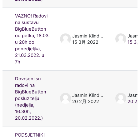
VAZNO! Radovi
na sustavu
BigBlueButton
od petka, 18.03.
Jasmin Klindžić
u 20h do
15 3月 2022
15 3
ponedjeljka,
21.03.2022. u
7h
Dovrseni su
radovi na
BigBlueButton
Jasmin Klindžić
posluzitelju
20 2月 2022
20 2
(nedjelja,
16.30h,
20.02.2022.)
PODSJETNIK!