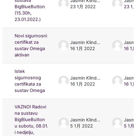
sustava
Jasmin Klindžić
BigBlueButton
23 1月 2022
23 1
(15.30h,
23.01.2022.)
Novi sigurnosni
certifikat za
Jasmin Klindžić
sustav Omega
16 1月 2022
16 1
aktivan
Istek
sigurnosnog
Jasmin Klindžić
certifikata za
16 1月 2022
16 1
sustav Omega
VAZNO! Radovi
na sustavu
BigBlueButton
Jasmin Klindžić
u subotu, 08.01.
5 1月 2022
5 1月
i nedjelju,