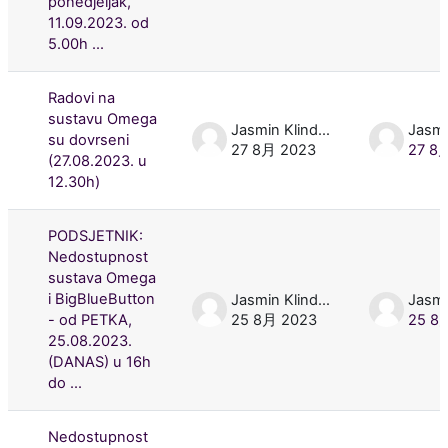
ponedjeljak,
11.09.2023. od
5.00h ...
Radovi na
sustavu Omega
Jasmin Klindžić
su dovrseni
27 8月 2023
27 8
(27.08.2023. u
12.30h)
PODSJETNIK:
Nedostupnost
sustava Omega
i BigBlueButton
Jasmin Klindžić
- od PETKA,
25 8月 2023
25 8
25.08.2023.
(DANAS) u 16h
do ...
Nedostupnost