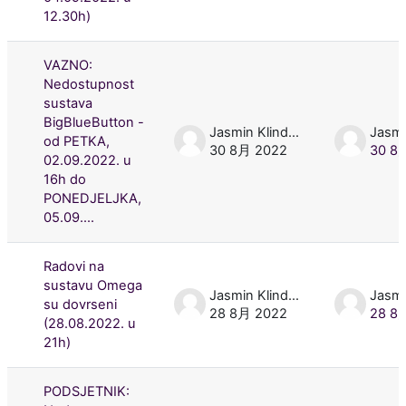
12.30h)
VAZNO:
Nedostupnost
sustava
BigBlueButton -
Jasmin Klindžić
od PETKA,
30 8月 2022
30 8
02.09.2022. u
16h do
PONEDJELJKA,
05.09....
Radovi na
sustavu Omega
Jasmin Klindžić
su dovrseni
28 8月 2022
28 8
(28.08.2022. u
21h)
PODSJETNIK: