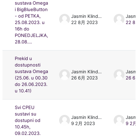
sustava Omega
i BigBlueButton
- od PETKA,
Jasmin Klindžić
25.08.2023. u
22 8月 2023
22 8
16h do
PONEDJELJKA,
28.08....
Prekid u
dostupnosti
sustava Omega
Jasmin Klindžić
(25.06. u 00.30
26 6月 2023
26 6
do 26.06.2023.
u 10.41)
Svi CPEU
sustavi su
Jasmin Klindžić
dostupni od
9 2月 2023
9 2月
10.45h,
09.02.2023.