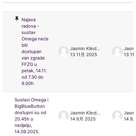
状态
话题列表。显示 50 /101个话题
Najava
radova -
sustav
Omega neće
biti
Jasmin Klindžić
dostupan
13 11月 2025
13 1
van zgrade
FFZG u
petak, 14.11.
od 7.30 do
9.00h
Sustavi Omega i
BigBlueButton
dostupni su od
Jasmin Klindžić
20.45h u
14 9月 2025
14 9
nedjelju,
14.09.2025.