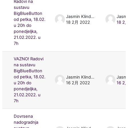
Radovi na
sustavu
BigBlueButton
Jasmin Klindžić
od petka, 18.02.
18 2月 2022
18 2
u 20h do
ponedjeljka,
21.02.2022. u
7h
VAZNO! Radovi
na sustavu
BigBlueButton
od petka, 18.02.
Jasmin Klindžić
u 20h do
16 2月 2022
16 2
ponedjeljka,
21.02.2022. u
7h
Dovrsena
nadogradnja