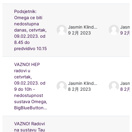
Podsjetnik:
Omega ce biti
nedostupna
Jasmin Klindžić
danas, cetvrtak,
9 2月 2023
9 2月
09.02.2023. od
8.45 do
predvidivo 10.15
VAZNO! HEP
radovi u
cetvrtak,
09.02.2023. od
Jasmin Klindžić
9 do 10h -
8 2月 2023
8 2月
nedostupnost
sustava Omega,
BigBlueButton...
VAZNO! Radovi
na sustavu Tau