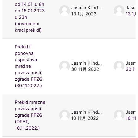
od 14.01. u 8h
Jasmin Klindžić
do 15.01.2023.
13 1月 2023
13 1
u 23h
(povremeni
kraci prekidi)
Prekid i
ponovna
uspostava
Jasmin Klindžić
mrežne
30 11月 2022
30 1
povezanosti
zgrade FFZG
(30.11.2022.)
Prekid mrezne
povezanosti
Jasmin Klindžić
zgrade FFZG
10 11月 2022
10 1
(OPET,
10.11.2022.)