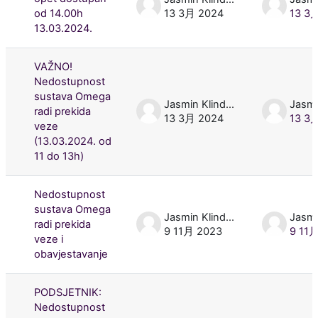
od 14.00h
13 3月 2024
13 3
13.03.2024.
VAŽNO!
Nedostupnost
sustava Omega
Jasmin Klindžić
radi prekida
13 3月 2024
13 3
veze
(13.03.2024. od
11 do 13h)
Nedostupnost
sustava Omega
Jasmin Klindžić
radi prekida
9 11月 2023
9 11
veze i
obavjestavanje
PODSJETNIK:
Nedostupnost