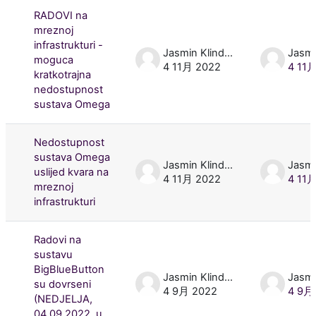
RADOVI na
mreznoj
infrastrukturi -
Jasmin Klindžić
moguca
4 11月 2022
4 11
kratkotrajna
nedostupnost
sustava Omega
Nedostupnost
sustava Omega
Jasmin Klindžić
uslijed kvara na
4 11月 2022
4 11
mreznoj
infrastrukturi
Radovi na
sustavu
BigBlueButton
Jasmin Klindžić
su dovrseni
4 9月 2022
4 9月
(NEDJELJA,
04.09.2022. u