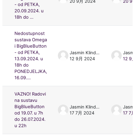
20 9月 2024
20 9
- od PETKA,
20.09.2024. u
18h do ...
Nedostupnost
sustava Omega
i BigBlueButton
- od PETKA,
Jasmin Klindžić
13.09.2024. u
12 9月 2024
12 9
18h do
PONEDJELJKA,
16.09....
VAZNO! Radovi
na sustavu
BigBlueButton
Jasmin Klindžić
od 19.07. u 7h
17 7月 2024
17 7
do 26.07.2024.
u 22h