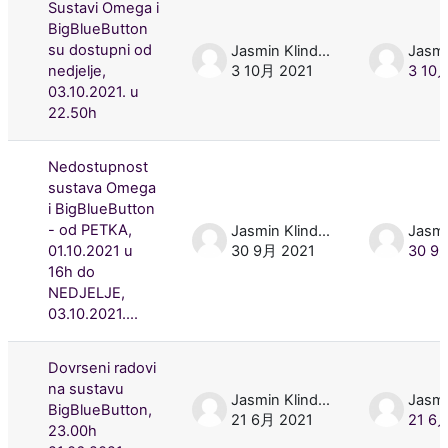
Sustavi Omega i
BigBlueButton
su dostupni od
Jasmin Klindžić
nedjelje,
3 10月 2021
3 10
03.10.2021. u
22.50h
Nedostupnost
sustava Omega
i BigBlueButton
- od PETKA,
Jasmin Klindžić
01.10.2021 u
30 9月 2021
30 9
16h do
NEDJELJE,
03.10.2021....
Dovrseni radovi
na sustavu
Jasmin Klindžić
BigBlueButton,
21 6月 2021
21 6
23.00h