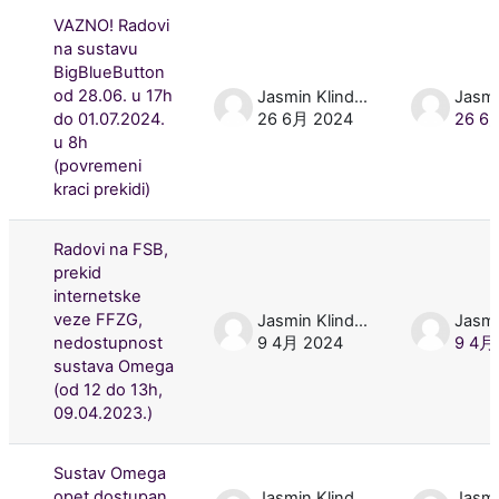
VAZNO! Radovi
na sustavu
BigBlueButton
od 28.06. u 17h
Jasmin Klindžić
do 01.07.2024.
26 6月 2024
26 6
u 8h
(povremeni
kraci prekidi)
Radovi na FSB,
prekid
internetske
veze FFZG,
Jasmin Klindžić
nedostupnost
9 4月 2024
9 4月
sustava Omega
(od 12 do 13h,
09.04.2023.)
Sustav Omega
opet dostupan
Jasmin Klindžić