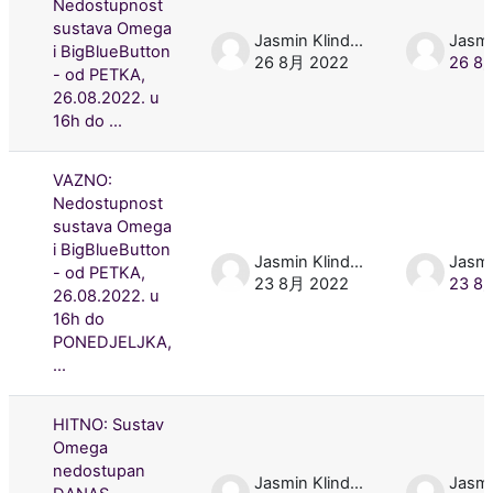
Nedostupnost
sustava Omega
Jasmin Klindžić
i BigBlueButton
26 8月 2022
26 8
- od PETKA,
26.08.2022. u
16h do ...
VAZNO:
Nedostupnost
sustava Omega
i BigBlueButton
Jasmin Klindžić
- od PETKA,
23 8月 2022
23 8
26.08.2022. u
16h do
PONEDJELJKA,
...
HITNO: Sustav
Omega
nedostupan
Jasmin Klindžić