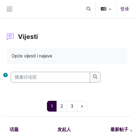
跳到主要内容
登录
切换搜索输入
停靠面板
Vijesti
完成条件
Opće vijesti i najave
搜索讨论区
搜索讨论区
页 1
页 2
页 3
下一页
1
2
3
»
话题
发起人
最新帖子