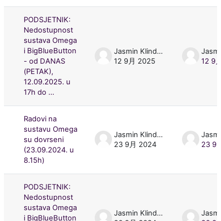
PODSJETNIK:
Nedostupnost
sustava Omega
i BigBlueButton
Jasmin Klindžić
- od DANAS
12 9月 2025
12 9
(PETAK),
12.09.2025. u
17h do ...
Radovi na
sustavu Omega
Jasmin Klindžić
su dovrseni
23 9月 2024
23 9
(23.09.2024. u
8.15h)
PODSJETNIK:
Nedostupnost
sustava Omega
Jasmin Klindžić
i BigBlueButton