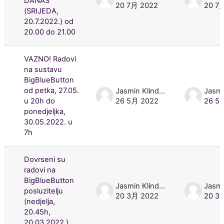
DANAS
20 7月 2022
20 7
(SRIJEDA,
20.7.2022.) od
20.00 do 21.00
VAZNO! Radovi
na sustavu
BigBlueButton
od petka, 27.05.
Jasmin Klindžić
u 20h do
26 5月 2022
26 5
ponedjeljka,
30.05.2022. u
7h
Dovrseni su
radovi na
BigBlueButton
Jasmin Klindžić
posluzitelju
20 3月 2022
20 3
(nedjelja,
20.45h,
20.03.2022.)