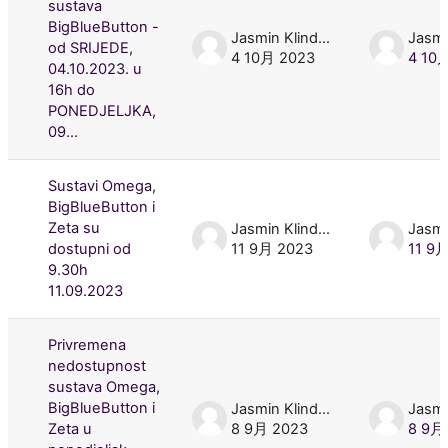
sustava
BigBlueButton -
Jasmin Klindžić
od SRIJEDE,
4 10月 2023
4 10
04.10.2023. u
16h do
PONEDJELJKA,
09...
Sustavi Omega,
BigBlueButton i
Zeta su
Jasmin Klindžić
dostupni od
11 9月 2023
11 9
9.30h
11.09.2023
Privremena
nedostupnost
sustava Omega,
BigBlueButton i
Jasmin Klindžić
Zeta u
8 9月 2023
8 9月