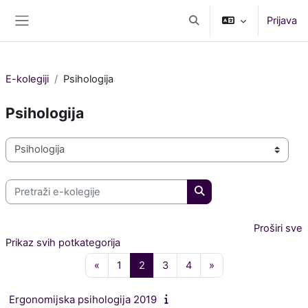
Preskoči na sadržaj
Prijava
Toggle search input
Bočni panel
E-kolegiji
Psihologija
Psihologija
Popis e-kolegija
Pretraži e-kolegije
Pretraži e-kolegije
Proširi sve
Prikaz svih potkategorija
Prethodna stranica
Stranica 1
Stranica 2
Stranica 3
Stranica 4
Sljedeća stranica
«
1
2
3
4
»
Ergonomijska psihologija 2019