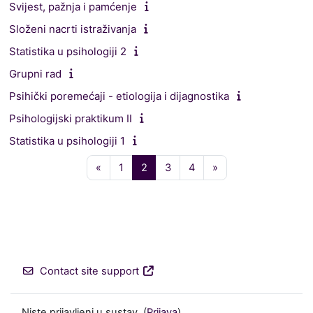
Svijest, pažnja i pamćenje
Složeni nacrti istraživanja
Statistika u psihologiji 2
Grupni rad
Psihički poremećaji - etiologija i dijagnostika
Psihologijski praktikum II
Statistika u psihologiji 1
Prethodna stranica
Stranica 1
Stranica 2
Stranica 3
Stranica 4
Sljedeća stranica
«
1
2
3
4
»
Contact site support
Niste prijavljeni u sustav. (
Prijava
)