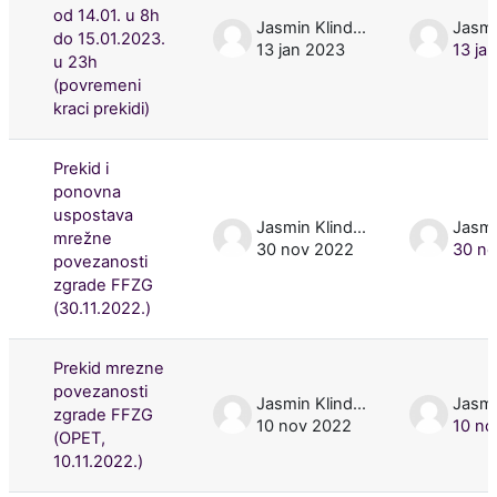
od 14.01. u 8h
Jasmin Klindžić
do 15.01.2023.
13 jan 2023
13 ja
u 23h
(povremeni
kraci prekidi)
Prekid i
ponovna
uspostava
Jasmin Klindžić
mrežne
30 nov 2022
30 no
povezanosti
zgrade FFZG
(30.11.2022.)
Prekid mrezne
povezanosti
Jasmin Klindžić
zgrade FFZG
10 nov 2022
10 no
(OPET,
10.11.2022.)