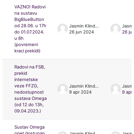
VAZNO! Radovi
na sustavu
BigBlueButton
od 28.06. u 17h
Jasmin Klindžić
do 01.07.2024.
26 jun 2024
26 ju
u 8h
(povremeni
kraci prekidi)
Radovi na FSB,
prekid
internetske
veze FFZG,
Jasmin Klindžić
nedostupnost
9 apr 2024
9 apr
sustava Omega
(od 12 do 13h,
09.04.2023.)
Sustav Omega
opet dostupan
Jasmin Klindžić