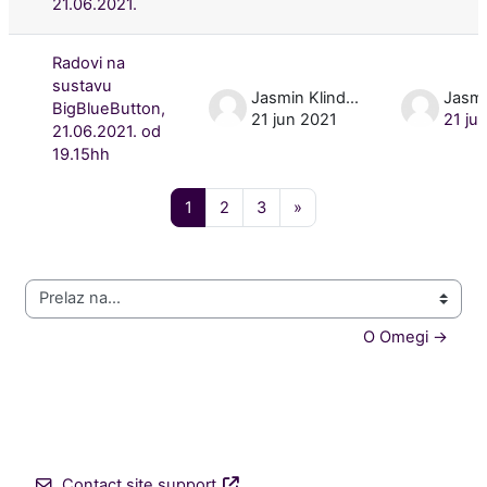
21.06.2021.
Radovi na
sustavu
Jasmin Klindžić
BigBlueButton,
21 jun 2021
21 ju
21.06.2021. od
19.15hh
Page 1
Page 2
Page 3
Next page
1
2
3
»
Prelaz na...
O Omegi →
Contact site support