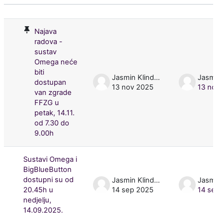
Status
List of discussions. Showing 50 of 10
Najava
radova -
sustav
Omega neće
biti
Jasmin Klindžić
dostupan
13 nov 2025
13 no
van zgrade
FFZG u
petak, 14.11.
od 7.30 do
9.00h
Sustavi Omega i
BigBlueButton
dostupni su od
Jasmin Klindžić
20.45h u
14 sep 2025
14 se
nedjelju,
14.09.2025.