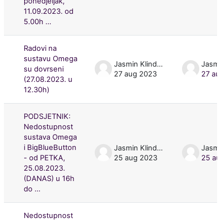
ponedjeljak,
11.09.2023. od
5.00h ...
Radovi na
sustavu Omega
Jasmin Klindžić
su dovrseni
27 aug 2023
27 au
(27.08.2023. u
12.30h)
PODSJETNIK:
Nedostupnost
sustava Omega
i BigBlueButton
Jasmin Klindžić
- od PETKA,
25 aug 2023
25 au
25.08.2023.
(DANAS) u 16h
do ...
Nedostupnost