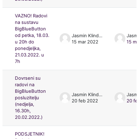
VAZNO! Radovi
na sustavu
BigBlueButton
od petka, 18.03.
Jasmin Klindžić
u 20h do
15 mar 2022
15 ma
ponedjeljka,
21.03.2022. u
7h
Dovrseni su
radovi na
BigBlueButton
Jasmin Klindžić
posluzitelju
20 feb 2022
20 fe
(nedjelja,
16.30h,
20.02.2022.)
PODSJETNIK!