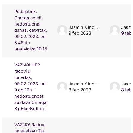
Podsjetnik:
Omega ce biti
nedostupna
Jasmin Klindžić
danas, cetvrtak,
9 feb 2023
9 feb
09.02.2023. od
8.45 do
predvidivo 10.15
VAZNO! HEP
radovi u
cetvrtak,
09.02.2023. od
Jasmin Klindžić
9 do 10h -
8 feb 2023
8 feb
nedostupnost
sustava Omega,
BigBlueButton...
VAZNO! Radovi
na sustavu Tau