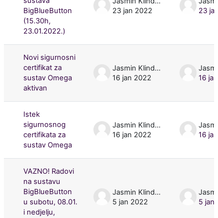
sustava
Jasmin Klindžić
BigBlueButton
23 jan 2022
23 ja
(15.30h,
23.01.2022.)
Novi sigurnosni
certifikat za
Jasmin Klindžić
sustav Omega
16 jan 2022
16 ja
aktivan
Istek
sigurnosnog
Jasmin Klindžić
certifikata za
16 jan 2022
16 ja
sustav Omega
VAZNO! Radovi
na sustavu
BigBlueButton
Jasmin Klindžić
u subotu, 08.01.
5 jan 2022
5 jan
i nedjelju,