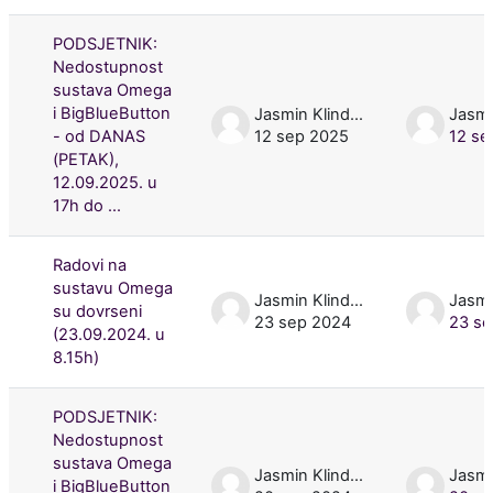
PODSJETNIK:
Nedostupnost
sustava Omega
i BigBlueButton
Jasmin Klindžić
- od DANAS
12 sep 2025
12 se
(PETAK),
12.09.2025. u
17h do ...
Radovi na
sustavu Omega
Jasmin Klindžić
su dovrseni
23 sep 2024
23 se
(23.09.2024. u
8.15h)
PODSJETNIK:
Nedostupnost
sustava Omega
Jasmin Klindžić
i BigBlueButton