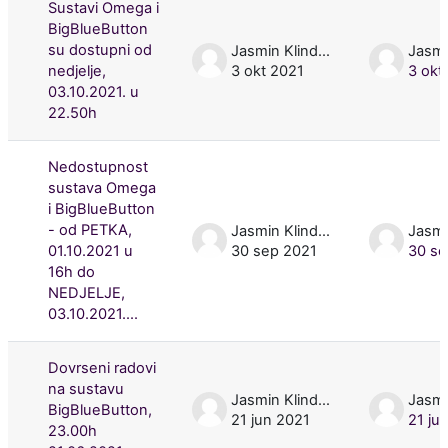
Sustavi Omega i
BigBlueButton
su dostupni od
Jasmin Klindžić
nedjelje,
3 okt 2021
3 okt
03.10.2021. u
22.50h
Nedostupnost
sustava Omega
i BigBlueButton
- od PETKA,
Jasmin Klindžić
01.10.2021 u
30 sep 2021
30 se
16h do
NEDJELJE,
03.10.2021....
Dovrseni radovi
na sustavu
Jasmin Klindžić
BigBlueButton,
21 jun 2021
21 ju
23.00h