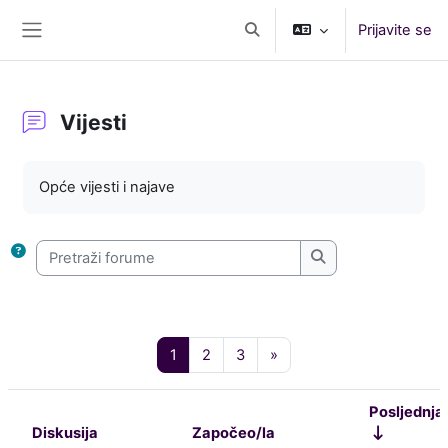
Idi na glavni sadržaj
Prijavite se
Toggle search input
Side panel
Vijesti
Zahtjevi za kompletiranje
Opće vijesti i najave
Pretraži forume
Pretraži forume
Page 1
Page 2
Page 3
Next page
1
2
3
»
Posljednja
Diskusija
Započeo/la