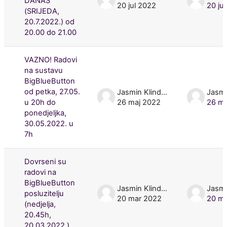
DANAS
20 jul 2022
20 ju
(SRIJEDA,
20.7.2022.) od
20.00 do 21.00
VAZNO! Radovi
na sustavu
BigBlueButton
od petka, 27.05.
Jasmin Klindžić
u 20h do
26 maj 2022
26 ma
ponedjeljka,
30.05.2022. u
7h
Dovrseni su
radovi na
BigBlueButton
Jasmin Klindžić
posluzitelju
20 mar 2022
20 ma
(nedjelja,
20.45h,
20.03.2022.)