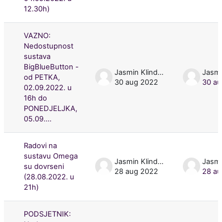
12.30h)
VAZNO:
Nedostupnost
sustava
BigBlueButton -
Jasmin Klindžić
od PETKA,
30 aug 2022
30 au
02.09.2022. u
16h do
PONEDJELJKA,
05.09....
Radovi na
sustavu Omega
Jasmin Klindžić
su dovrseni
28 aug 2022
28 au
(28.08.2022. u
21h)
PODSJETNIK: