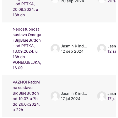
20 sep 2024
20 se
- od PETKA,
20.09.2024. u
18h do ...
Nedostupnost
sustava Omega
i BigBlueButton
- od PETKA,
Jasmin Klindžić
13.09.2024. u
12 sep 2024
12 se
18h do
PONEDJELJKA,
16.09....
VAZNO! Radovi
na sustavu
BigBlueButton
Jasmin Klindžić
od 19.07. u 7h
17 jul 2024
17 ju
do 26.07.2024.
u 22h