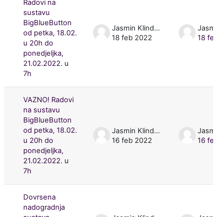
Radovi na
sustavu
BigBlueButton
Jasmin Klindžić
od petka, 18.02.
18 feb 2022
18 fe
u 20h do
ponedjeljka,
21.02.2022. u
7h
VAZNO! Radovi
na sustavu
BigBlueButton
od petka, 18.02.
Jasmin Klindžić
u 20h do
16 feb 2022
16 fe
ponedjeljka,
21.02.2022. u
7h
Dovrsena
nadogradnja