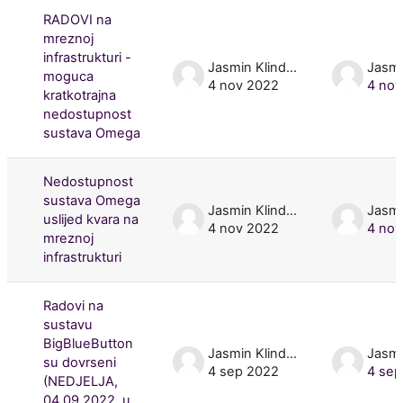
RADOVI na
mreznoj
infrastrukturi -
Jasmin Klindžić
moguca
4 nov 2022
4 nov
kratkotrajna
nedostupnost
sustava Omega
Nedostupnost
sustava Omega
Jasmin Klindžić
uslijed kvara na
4 nov 2022
4 nov
mreznoj
infrastrukturi
Radovi na
sustavu
BigBlueButton
Jasmin Klindžić
su dovrseni
4 sep 2022
4 sep
(NEDJELJA,
04.09.2022. u