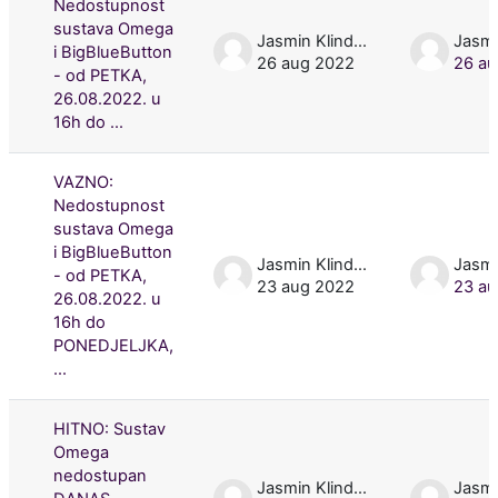
Nedostupnost
sustava Omega
Jasmin Klindžić
i BigBlueButton
26 aug 2022
26 au
- od PETKA,
26.08.2022. u
16h do ...
VAZNO:
Nedostupnost
sustava Omega
i BigBlueButton
Jasmin Klindžić
- od PETKA,
23 aug 2022
23 au
26.08.2022. u
16h do
PONEDJELJKA,
...
HITNO: Sustav
Omega
nedostupan
Jasmin Klindžić