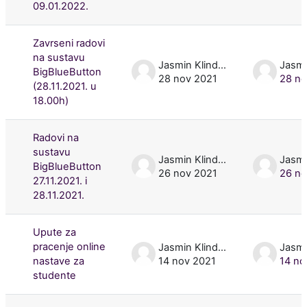
09.01.2022.
Zavrseni radovi
na sustavu
Jasmin Klindžić
BigBlueButton
28 nov 2021
28 no
(28.11.2021. u
18.00h)
Radovi na
sustavu
Jasmin Klindžić
BigBlueButton
26 nov 2021
26 no
27.11.2021. i
28.11.2021.
Upute za
pracenje online
Jasmin Klindžić
nastave za
14 nov 2021
14 no
studente