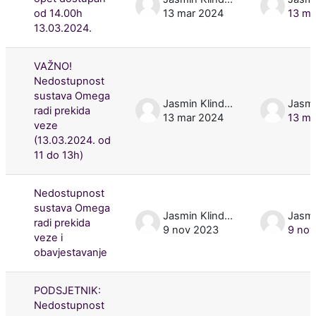
od 14.00h
13 mar 2024
13 ma
13.03.2024.
VAŽNO!
Nedostupnost
sustava Omega
Jasmin Klindžić
radi prekida
13 mar 2024
13 ma
veze
(13.03.2024. od
11 do 13h)
Nedostupnost
sustava Omega
Jasmin Klindžić
radi prekida
9 nov 2023
9 nov
veze i
obavjestavanje
PODSJETNIK:
Nedostupnost