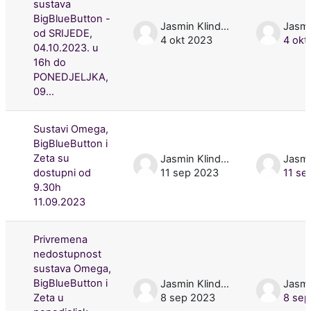
sustava
BigBlueButton -
Jasmin Klindžić
od SRIJEDE,
4 okt 2023
4 okt
04.10.2023. u
16h do
PONEDJELJKA,
09...
Sustavi Omega,
BigBlueButton i
Zeta su
Jasmin Klindžić
dostupni od
11 sep 2023
11 se
9.30h
11.09.2023
Privremena
nedostupnost
sustava Omega,
BigBlueButton i
Jasmin Klindžić
Zeta u
8 sep 2023
8 sep