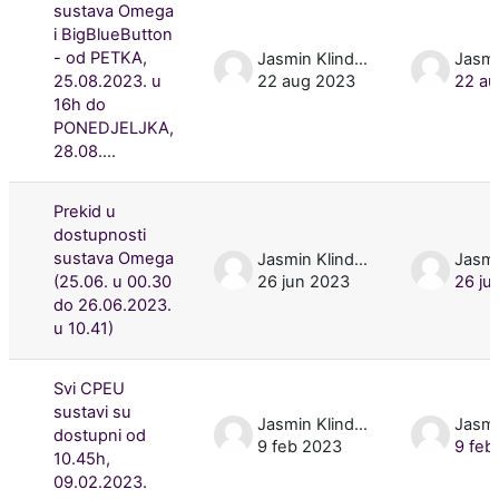
sustava Omega
i BigBlueButton
- od PETKA,
Jasmin Klindžić
25.08.2023. u
22 aug 2023
22 au
16h do
PONEDJELJKA,
28.08....
Prekid u
dostupnosti
sustava Omega
Jasmin Klindžić
(25.06. u 00.30
26 jun 2023
26 ju
do 26.06.2023.
u 10.41)
Svi CPEU
sustavi su
Jasmin Klindžić
dostupni od
9 feb 2023
9 feb
10.45h,
09.02.2023.