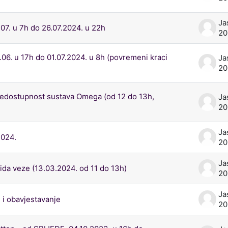
Ja
07. u 7h do 26.07.2024. u 22h
2
6. u 17h do 01.07.2024. u 8h (povremeni kraci
Ja
2
nedostupnost sustava Omega (od 12 do 13h,
Ja
2
Ja
2024.
2
Ja
da veze (13.03.2024. od 11 do 13h)
2
Ja
i obavjestavanje
20