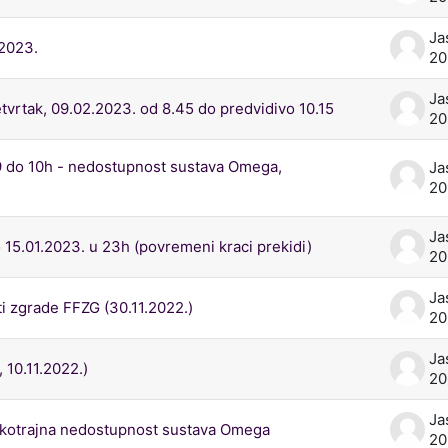
Ja
.2023.
2
Ja
tvrtak, 09.02.2023. od 8.45 do predvidivo 10.15
2
9 do 10h - nedostupnost sustava Omega,
Ja
2
Ja
 15.01.2023. u 23h (povremeni kraci prekidi)
20
Ja
 zgrade FFZG (30.11.2022.)
20
Ja
10.11.2022.)
20
Ja
atkotrajna nedostupnost sustava Omega
20