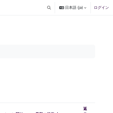
日本語 ‎(ja)‎
ログイン
検索入力に切り替える
返