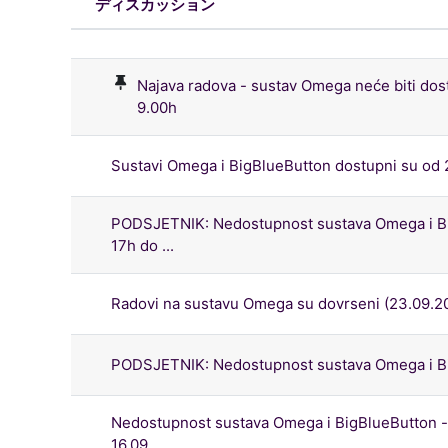
ディスカッション
ステータス
ディスカッション一覧です。50 /
Najava radova - sustav Omega neće biti dost
9.00h
Sustavi Omega i BigBlueButton dostupni su od 2
PODSJETNIK: Nedostupnost sustava Omega i Bi
17h do ...
Radovi na sustavu Omega su dovrseni (23.09.20
PODSJETNIK: Nedostupnost sustava Omega i Big
Nedostupnost sustava Omega i BigBlueButton 
16.09....