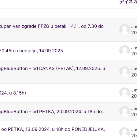
ディス
 101 ディスカッションを表示します。
upan van zgrade FFZG u petak, 14.11. od 7.30 do
Ja
20
Ja
0.45h u nedjelju, 14.09.2025.
2
gBlueButton - od DANAS (PETAK), 12.09.2025. u
Ja
20
Ja
24. u 8.15h)
2
Ja
BlueButton - od PETKA, 20.09.2024. u 18h do ...
2
- od PETKA, 13.09.2024. u 18h do PONEDJELJKA,
Ja
2