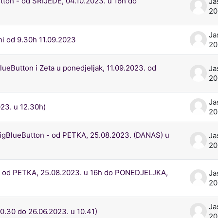
on - od SRIJEDE, 04.10.2023. u 16h do
Ja
2
Ja
ni od 9.30h 11.09.2023
20
eButton i Zeta u ponedjeljak, 11.09.2023. od
Ja
2
Ja
23. u 12.30h)
2
gBlueButton - od PETKA, 25.08.2023. (DANAS) u
Ja
2
- od PETKA, 25.08.2023. u 16h do PONEDJELJKA,
Ja
2
Ja
0.30 do 26.06.2023. u 10.41)
2