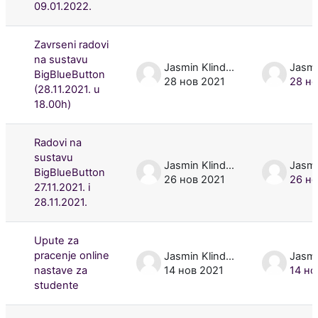
09.01.2022.
Zavrseni radovi
na sustavu
Jasmin Klindžić
BigBlueButton
28 нов 2021
28 но
(28.11.2021. u
18.00h)
Radovi na
sustavu
Jasmin Klindžić
BigBlueButton
26 нов 2021
26 но
27.11.2021. i
28.11.2021.
Upute za
pracenje online
Jasmin Klindžić
nastave za
14 нов 2021
14 но
studente