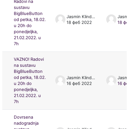
Radovi na
sustavu
BigBlueButton
Jasmin Klindžić
od petka, 18.02.
18 феб 2022
18 фе
u 20h do
ponedjeljka,
21.02.2022. u
7h
VAZNO! Radovi
na sustavu
BigBlueButton
od petka, 18.02.
Jasmin Klindžić
u 20h do
16 феб 2022
16 фе
ponedjeljka,
21.02.2022. u
7h
Dovrsena
nadogradnja