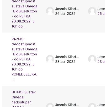
Nedostupnost
sustava Omega
Jasmin Klindžić
i BigBlueButton
26 авг 2022
26 ав
- od PETKA,
26.08.2022. u
16h do ...
VAZNO:
Nedostupnost
sustava Omega
i BigBlueButton
Jasmin Klindžić
- od PETKA,
23 авг 2022
23 ав
26.08.2022. u
16h do
PONEDJELJKA,
...
HITNO: Sustav
Omega
nedostupan
Jasmin Klindžić