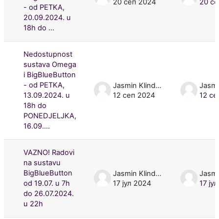
20 сеп 2024
20 се
- od PETKA,
20.09.2024. u
18h do ...
Nedostupnost
sustava Omega
i BigBlueButton
- od PETKA,
Jasmin Klindžić
13.09.2024. u
12 сеп 2024
12 се
18h do
PONEDJELJKA,
16.09....
VAZNO! Radovi
na sustavu
BigBlueButton
Jasmin Klindžić
od 19.07. u 7h
17 јул 2024
17 ју
do 26.07.2024.
u 22h