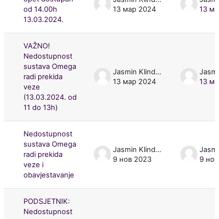
od 14.00h
13 мар 2024
13 ма
13.03.2024.
VAŽNO!
Nedostupnost
sustava Omega
Jasmin Klindžić
radi prekida
13 мар 2024
13 ма
veze
(13.03.2024. od
11 do 13h)
Nedostupnost
sustava Omega
Jasmin Klindžić
radi prekida
9 нов 2023
9 нов
veze i
obavjestavanje
PODSJETNIK:
Nedostupnost