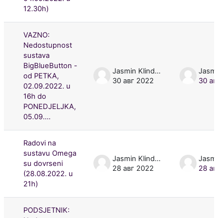
12.30h)
VAZNO:
Nedostupnost
sustava
BigBlueButton -
Jasmin Klindžić
od PETKA,
30 авг 2022
30 ав
02.09.2022. u
16h do
PONEDJELJKA,
05.09....
Radovi na
sustavu Omega
Jasmin Klindžić
su dovrseni
28 авг 2022
28 ав
(28.08.2022. u
21h)
PODSJETNIK: