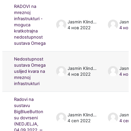
RADOVI na
mreznoj
infrastrukturi -
Jasmin Klindžić
moguca
4 нов 2022
4 нов
kratkotrajna
nedostupnost
sustava Omega
Nedostupnost
sustava Omega
Jasmin Klindžić
uslijed kvara na
4 нов 2022
4 нов
mreznoj
infrastrukturi
Radovi na
sustavu
BigBlueButton
Jasmin Klindžić
su dovrseni
4 сеп 2022
4 сеп
(NEDJELJA,
04.09.2022. u