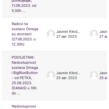
ponedjeljak,
11.09.2023. od
5.00h ...
Radovi na
sustavu Omega
Jasmin Klindžić
su dovrseni
27 авг 2023
27 ав
(27.08.2023. u
12.30h)
PODSJETNIK:
Nedostupnost
sustava Omega
i BigBlueButton
Jasmin Klindžić
- od PETKA,
25 авг 2023
25 ав
25.08.2023.
(DANAS) u 16h
do ...
Nedostupnost