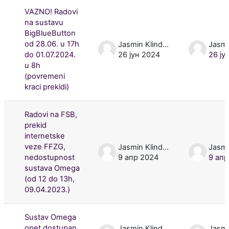
VAZNO! Radovi
na sustavu
BigBlueButton
od 28.06. u 17h
Jasmin Klindžić
do 01.07.2024.
26 јун 2024
26 ју
u 8h
(povremeni
kraci prekidi)
Radovi na FSB,
prekid
internetske
veze FFZG,
Jasmin Klindžić
nedostupnost
9 апр 2024
9 апр
sustava Omega
(od 12 do 13h,
09.04.2023.)
Sustav Omega
opet dostupan
Jasmin Klindžić