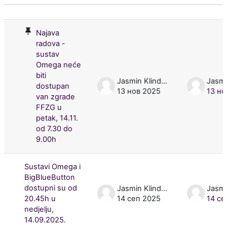
Статус
Списак дискусија. Приказује се 50 
Najava
radova -
sustav
Omega neće
biti
Jasmin Klindžić
dostupan
13 нов 2025
13 но
van zgrade
FFZG u
petak, 14.11.
od 7.30 do
9.00h
Sustavi Omega i
BigBlueButton
dostupni su od
Jasmin Klindžić
20.45h u
14 сеп 2025
14 се
nedjelju,
14.09.2025.