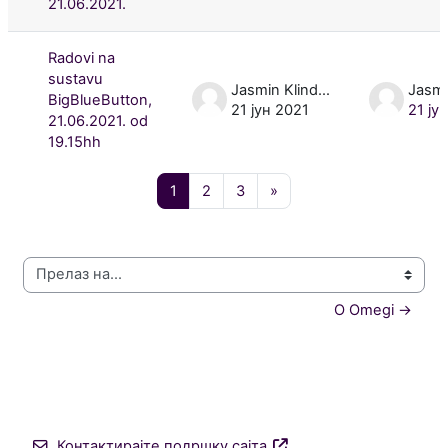
21.06.2021.
Radovi na
sustavu
Jasmin Klindžić
BigBlueButton,
21 јун 2021
21 ју
21.06.2021. od
19.15hh
Страница 1
Страница 2
Страница 3
Следећа страница
1
2
3
»
Прелаз на...
O Omegi →
Контактирајте подршку сајта