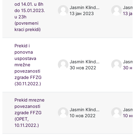
od 14.01. u 8h
Jasmin Klindžić
do 15.01.2023.
13 јан 2023
13 ја
u 23h
(povremeni
kraci prekidi)
Prekid i
ponovna
uspostava
Jasmin Klindžić
mrežne
30 нов 2022
30 но
povezanosti
zgrade FFZG
(30.11.2022.)
Prekid mrezne
povezanosti
Jasmin Klindžić
zgrade FFZG
10 нов 2022
10 но
(OPET,
10.11.2022.)