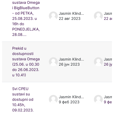
sustava Omega
i BigBlueButton
- od PETKA,
Jasmin Klindžić
25.08.2023. u
22 авг 2023
22 ав
16h do
PONEDJELJKA,
28.08....
Prekid u
dostupnosti
sustava Omega
Jasmin Klindžić
(25.06. u 00.30
26 јун 2023
26 ју
do 26.06.2023.
u 10.41)
Svi CPEU
sustavi su
Jasmin Klindžić
dostupni od
9 феб 2023
9 фе
10.45h,
09.02.2023.