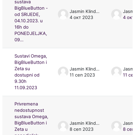
sustava
BigBlueButton -
Jasmin Klindžić
od SRIJEDE,
4 окт 2023
4 окт
04.10.2023. u
16h do
PONEDJELJKA,
09...
Sustavi Omega,
BigBlueButton i
Zeta su
Jasmin Klindžić
dostupni od
11 сеп 2023
11 се
9.30h
11.09.2023
Privremena
nedostupnost
sustava Omega,
BigBlueButton i
Jasmin Klindžić
Zeta u
8 сеп 2023
8 сеп