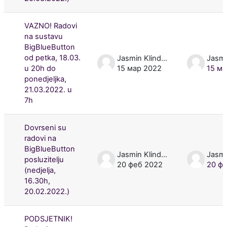
VAZNO! Radovi
na sustavu
BigBlueButton
od petka, 18.03.
Jasmin Klindžić
u 20h do
15 мар 2022
15 ма
ponedjeljka,
21.03.2022. u
7h
Dovrseni su
radovi na
BigBlueButton
Jasmin Klindžić
posluzitelju
20 феб 2022
20 ф
(nedjelja,
16.30h,
20.02.2022.)
PODSJETNIK!