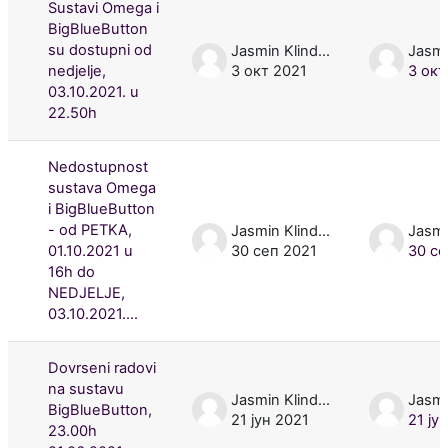
Sustavi Omega i
BigBlueButton
su dostupni od
Jasmin Klindžić
nedjelje,
3 окт 2021
3 окт
03.10.2021. u
22.50h
Nedostupnost
sustava Omega
i BigBlueButton
- od PETKA,
Jasmin Klindžić
01.10.2021 u
30 сеп 2021
30 се
16h do
NEDJELJE,
03.10.2021....
Dovrseni radovi
na sustavu
Jasmin Klindžić
BigBlueButton,
21 јун 2021
21 ју
23.00h