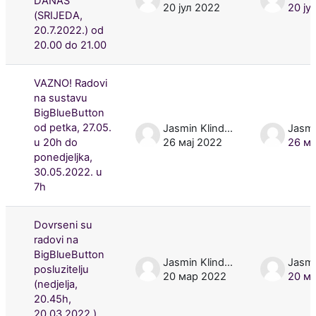
DANAS
20 јул 2022
20 ју
(SRIJEDA,
20.7.2022.) od
20.00 do 21.00
VAZNO! Radovi
na sustavu
BigBlueButton
od petka, 27.05.
Jasmin Klindžić
u 20h do
26 мај 2022
26 ма
ponedjeljka,
30.05.2022. u
7h
Dovrseni su
radovi na
BigBlueButton
Jasmin Klindžić
posluzitelju
20 мар 2022
20 м
(nedjelja,
20.45h,
20.03.2022.)