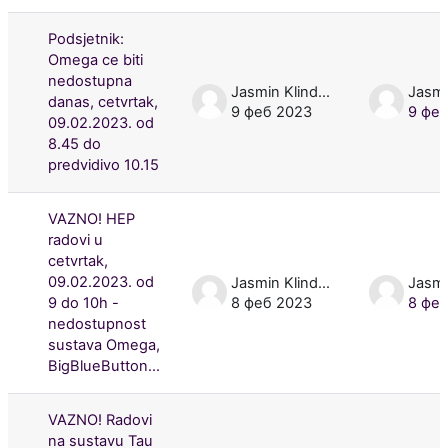
Podsjetnik:
Omega ce biti
nedostupna
Jasmin Klindžić
danas, cetvrtak,
9 феб 2023
9 фе
09.02.2023. od
8.45 do
predvidivo 10.15
VAZNO! HEP
radovi u
cetvrtak,
09.02.2023. od
Jasmin Klindžić
9 do 10h -
8 феб 2023
8 фе
nedostupnost
sustava Omega,
BigBlueButton...
VAZNO! Radovi
na sustavu Tau