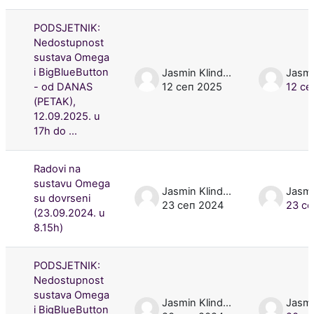
PODSJETNIK:
Nedostupnost
sustava Omega
i BigBlueButton
Jasmin Klindžić
- od DANAS
12 сеп 2025
12 се
(PETAK),
12.09.2025. u
17h do ...
Radovi na
sustavu Omega
Jasmin Klindžić
su dovrseni
23 сеп 2024
23 се
(23.09.2024. u
8.15h)
PODSJETNIK:
Nedostupnost
sustava Omega
Jasmin Klindžić
i BigBlueButton