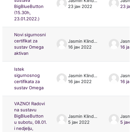
sustava
Jasmin Klindžić
BigBlueButton
23 јан 2022
23 ја
(15.30h,
23.01.2022.)
Novi sigurnosni
certifikat za
Jasmin Klindžić
sustav Omega
16 јан 2022
16 ја
aktivan
Istek
sigurnosnog
Jasmin Klindžić
certifikata za
16 јан 2022
16 ја
sustav Omega
VAZNO! Radovi
na sustavu
BigBlueButton
Jasmin Klindžić
u subotu, 08.01.
5 јан 2022
5 јан
i nedjelju,