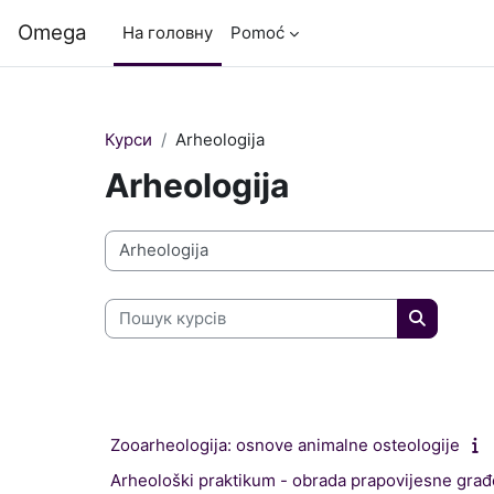
Перейти до головного вмісту
Omega
На головну
Pomoć
Курси
Arheologija
Arheologija
Категорії курсів
Пошук курсів
Пошук ку
Zooarheologija: osnove animalne osteologije
Arheološki praktikum - obrada prapovijesne građ