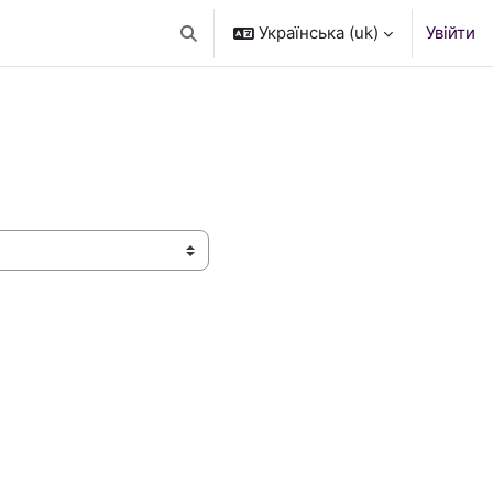
Українська ‎(uk)‎
Увійти
Переключити введення пошуку