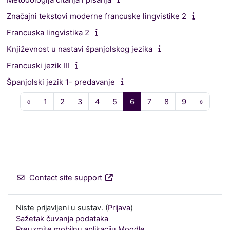
Značajni tekstovi moderne francuske lingvistike 2
Francuska lingvistika 2
Književnost u nastavi španjolskog jezika
Francuski jezik III
Španjolski jezik 1- predavanje
Prethodna stranica
Stranica 1
Stranica 2
Stranica 3
Stranica 4
Stranica 5
Stranica 6
Stranica 7
Stranica 8
Stranica 9
Sljedeć
«
1
2
3
4
5
6
7
8
9
»
Contact site support
Niste prijavljeni u sustav. (
Prijava
)
Sažetak čuvanja podataka
Preuzmite mobilnu aplikaciju Moodle