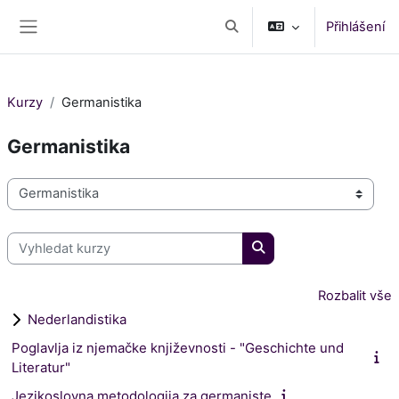
Přejít k hlavnímu obsahu
Přihlášení
Přepnout vyhledávání
Boční panel
Kurzy
Germanistika
Germanistika
Kategorie kurzů
Vyhledat kurzy
Vyhledat kurzy
Rozbalit vše
Nederlandistika
Poglavlja iz njemačke književnosti - "Geschichte und
Literatur"
Jezikoslovna metodologija za germaniste