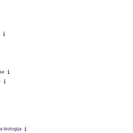
kse
e
a biologija