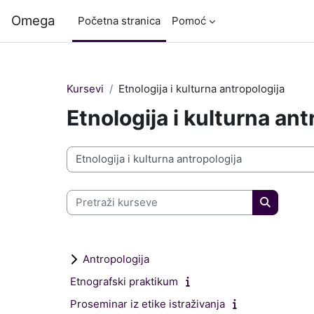
Idi na glavni sadržaj
Omega
Početna stranica
Pomoć
Kursevi
Etnologija i kulturna antropologija
Etnologija i kulturna ant
Kategorije kurseva
Pretraži kurseve
Pretraži 
Antropologija
Etnografski praktikum
Proseminar iz etike istraživanja