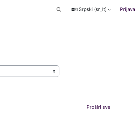
Srpski ‎(sr_lt)‎
Prijava
Uključi/isključi polje za pretragu
Proširi sve