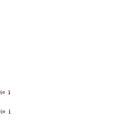
ije
ije