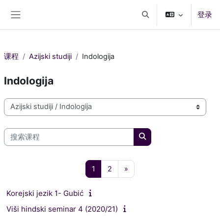
跳到主要内容
登录
切换搜索输入
停靠面板
课程
Azijski studiji
Indologija
Indologija
课程类别
搜索课程
搜索课程
页 1
页 2
下一页
1
2
»
Korejski jezik 1- Gubić
Viši hindski seminar 4 (2020/21)