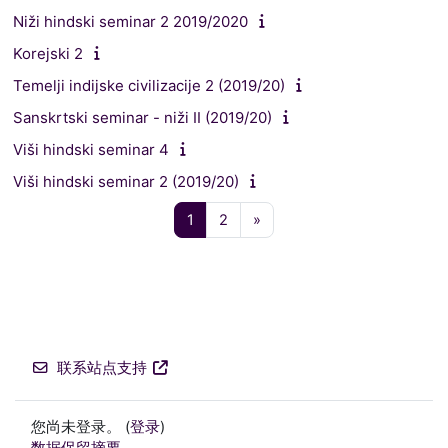
Niži hindski seminar 2 2019/2020
Korejski 2
Temelji indijske civilizacije 2 (2019/20)
Sanskrtski seminar - niži II (2019/20)
Viši hindski seminar 4
Viši hindski seminar 2 (2019/20)
页 1
页 2
下一页
1
2
»
联系站点支持
您尚未登录。 (
登录
)
‎数据保留摘要‎