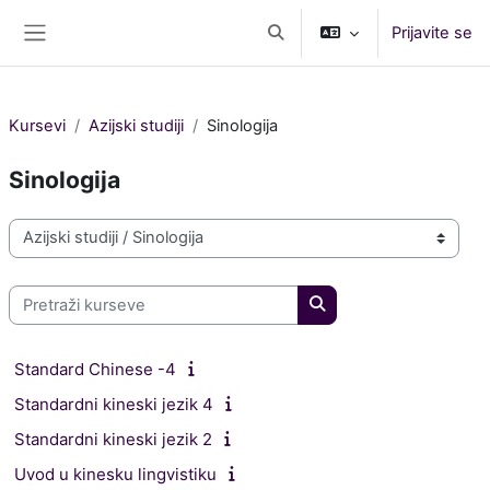
Idi na glavni sadržaj
Prijavite se
Toggle search input
Side panel
Kursevi
Azijski studiji
Sinologija
Sinologija
Kategorije kurseva
Pretraži kurseve
Pretraži kurseve
Standard Chinese -4
Standardni kineski jezik 4
Standardni kineski jezik 2
Uvod u kinesku lingvistiku