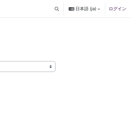
日本語 ‎(ja)‎
ログイン
検索入力に切り替える