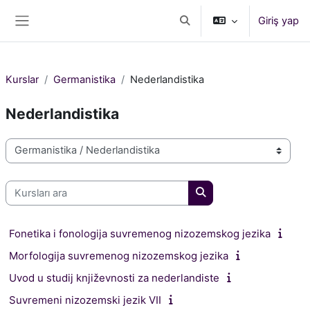
Ana içeriğe git
Giriş yap
Arama girişini değiştir
Yan panel
Kurslar
Germanistika
Nederlandistika
Nederlandistika
Kurs Kategorileri
Kursları ara
Kursları ara
Fonetika i fonologija suvremenog nizozemskog jezika
Morfologija suvremenog nizozemskog jezika
Uvod u studij književnosti za nederlandiste
Suvremeni nizozemski jezik VII