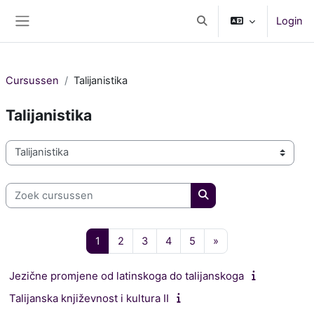
Ga naar hoofdinhoud
Login
Schakel zoek invoer
Zijpaneel
Cursussen
Talijanistika
Talijanistika
Cursuscategorieën
Zoek cursussen
Zoek cursussen
Pagina 1
Pagina 2
Pagina 3
Pagina 4
Pagina 5
Volgende pagina
1
2
3
4
5
»
Jezične promjene od latinskoga do talijanskoga
Talijanska književnost i kultura II