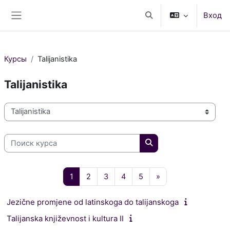
Перейти к основному содержанию
Вход
Изменить данные поис
Боковая панель
Курсы
Talijanistika
Talijanistika
Категории курсов
Поиск курса
Поиск курса
Страница 1
Страница 2
Страница 3
Страница 4
Страница 5
Следующая стран
1
2
3
4
5
»
Jezične promjene od latinskoga do talijanskoga
Talijanska književnost i kultura II