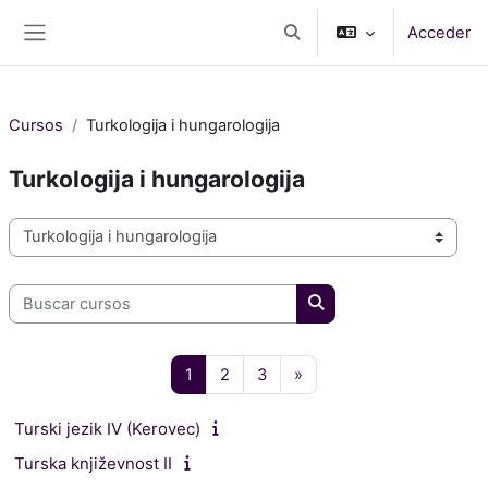
Salta al contenido principal
Acceder
Selector de búsqueda de e
Panel lateral
Cursos
Turkologija i hungarologija
Turkologija i hungarologija
Categorías
Buscar cursos
Buscar cursos
Página 1
Página 2
Página 3
Siguiente página
1
2
3
»
Turski jezik IV (Kerovec)
Turska književnost II