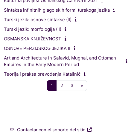
Kulturna povijest Osmanskog Carstva II 2021
Sintaksa infinitnih glagolskih formi turskoga jezika
Turski jezik: osnove sintakse (II)
Turski jezik: morfologija (II)
OSMANSKA KNJIŽEVNOST
OSNOVE PERZIJSKOG JEZIKA II
Art and Architecture in Safavid, Mughal, and Ottoman
Empires in the Early Modern Period
Teorija i praksa prevođenja Katalinić
Página 1
Página 2
Página 3
Siguiente página
1
2
3
»
Contactar con el soporte del sitio