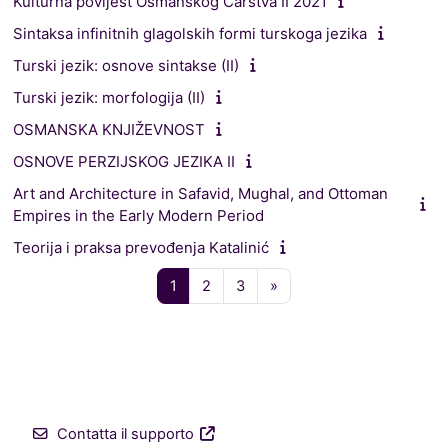
Kulturna povijest Osmanskog Carstva II 2021
Sintaksa infinitnih glagolskih formi turskoga jezika
Turski jezik: osnove sintakse (II)
Turski jezik: morfologija (II)
OSMANSKA KNJIŽEVNOST
OSNOVE PERZIJSKOG JEZIKA II
Art and Architecture in Safavid, Mughal, and Ottoman
Empires in the Early Modern Period
Teorija i praksa prevođenja Katalinić
Pagina 1
Pagina 2
Pagina 3
Pagina successiva
1
2
3
»
Contatta il supporto