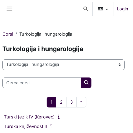
Vai al contenuto principale
Login
Attiva/disattiva input di r
Pannello laterale
Corsi
Turkologija i hungarologija
Turkologija i hungarologija
Categorie di corso
Cerca corsi
Cerca corsi
Pagina 1
Pagina 2
Pagina 3
Pagina successiva
1
2
3
»
Turski jezik IV (Kerovec)
Turska književnost II